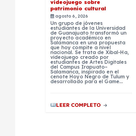
videojuego sobre
e
patrimonio cultural
agosto 6, 2026
Un grupo de jóvenes
e
estudiantes de la Universidad
de Guanajuato transformó un
proyecto académico en
n
Salamanca en una propuesta
que hoy compite a nivel
nacional. Se trata de Xibal-Ha,
videojuego creado por
t
estudiantes de Artes Digitales
del Campus Irapuato–
Salamanca, inspirado en el
r
cenote Hoyo Negro de Tulum y
desarrollado para el Game…
a
LEER COMPLETO
d
a