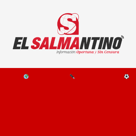
El Salmantino - medios/noticias/editorial
NAL
EL MUNDO
EDITORIALES
D