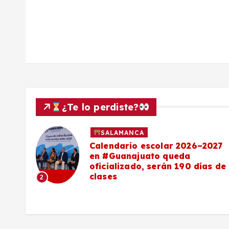
s
¿Te lo perdiste?
SALAMANCA
Calendario escolar 2026–2027
al
en #Guanajuato queda
el
oficializado, serán 190 días de
clases
2
o