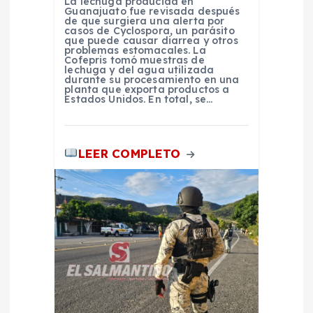
La lechuga producida en
Guanajuato fue revisada después
a
de que surgiera una alerta por
casos de Cyclospora, un parásito
que puede causar diarrea y otros
d
problemas estomacales. La
Cofepris tomó muestras de
lechuga y del agua utilizada
durante su procesamiento en una
a
planta que exporta productos a
Estados Unidos. En total, se…
s
LEER COMPLETO