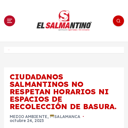
S
a
l
t
a
r
a
l
c
o
El Salmantino - medios/noticias/editorial
n
t
e
Inicio
n
i
d
o
CIUDADANOS
SALMANTINOS NO
RESPETAN HORARIOS NI
ESPACIOS DE
RECOLECCIÓN DE BASURA.
MEDIO AMBIENTE
,
SALAMANCA
octubre 24, 2023