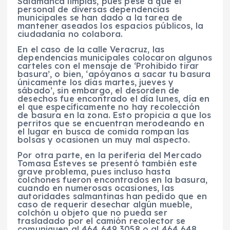
Salamanca limpias, pues pese a que el
personal de diversas dependencias
municipales se han dado a la tarea de
mantener aseados los espacios públicos, la
ciudadanía no colabora.
En el caso de la calle Veracruz, las
dependencias municipales colocaron algunos
carteles con el mensaje de ‘Prohibido tirar
basura’, o bien, ‘apóyanos a sacar tu basura
únicamente los días martes, jueves y
sábado’, sin embargo, el desorden de
desechos fue encontrado el día lunes, día en
el que específicamente no hay recolección
de basura en la zona. Esto propicia a que los
perritos que se encuentran merodeando en
el lugar en busca de comida rompan las
bolsas y ocasionen un muy mal aspecto.
Por otra parte, en la periferia del Mercado
Tomasa Esteves se presentó también este
grave problema, pues incluso hasta
colchones fueron encontrados en la basura,
cuando en numerosas ocasiones, las
autoridades salmantinas han pedido que en
caso de requerir desechar algún mueble,
colchón u objeto que no pueda ser
trasladado por el camión recolector se
comuniquen al 464 649 3058 o al 464 648