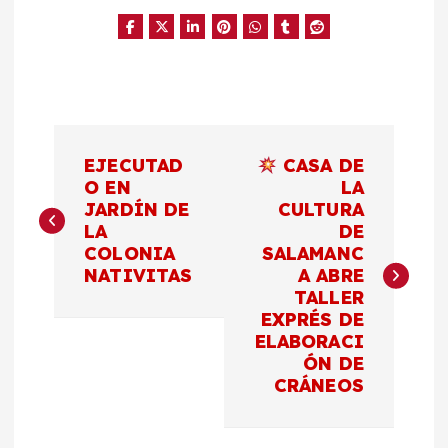
N
EJECUTAD
CASA DE
a
O EN
LA
JARDÍN DE
CULTURA
LA
DE
v
COLONIA
SALAMANC
NATIVITAS
A ABRE
e
TALLER
EXPRÉS DE
g
ELABORACI
ÓN DE
a
CRÁNEOS
c