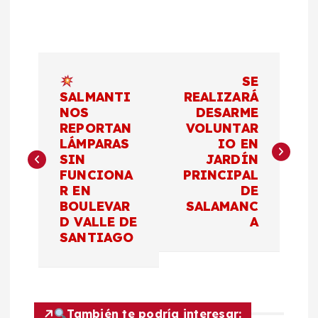
N
SE
a
SALMANTI
REALIZARÁ
NOS
DESARME
REPORTAN
VOLUNTAR
v
LÁMPARAS
IO EN
SIN
JARDÍN
e
FUNCIONA
PRINCIPAL
R EN
DE
g
BOULEVAR
SALAMANC
D VALLE DE
A
a
SANTIAGO
c
i
También te podría interesar: