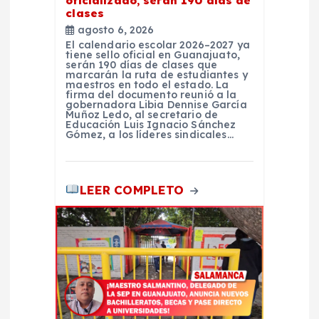
oficializado, serán 190 días de
d
clases
agosto 6, 2026
El calendario escolar 2026–2027 ya
a
tiene sello oficial en Guanajuato,
serán 190 días de clases que
marcarán la ruta de estudiantes y
s
maestros en todo el estado. La
firma del documento reunió a la
gobernadora Libia Dennise García
Muñoz Ledo, al secretario de
Educación Luis Ignacio Sánchez
Gómez, a los líderes sindicales…
LEER COMPLETO