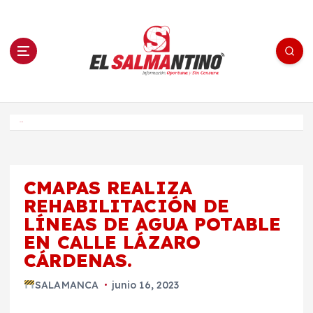
S
a
l
t
a
r
a
l
c
o
El Salmantino - medios/noticias/editorial
n
t
e
Inicio
n
i
d
o
CMAPAS REALIZA
REHABILITACIÓN DE
LÍNEAS DE AGUA POTABLE
EN CALLE LÁZARO
CÁRDENAS.
SALAMANCA
junio 16, 2023