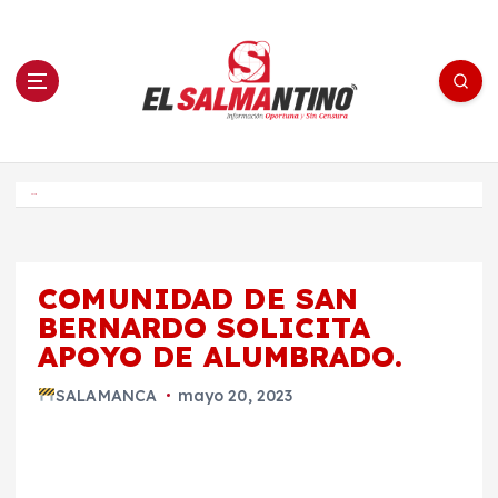
S
a
l
t
a
r
a
l
c
o
El Salmantino - medios/noticias/editorial
n
t
e
Inicio
n
i
d
o
COMUNIDAD DE SAN
BERNARDO SOLICITA
APOYO DE ALUMBRADO.
SALAMANCA
mayo 20, 2023