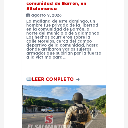
comunidad de Barrón, en
n
#Salamanca
agosto 9, 2026
La mañana de este domingo, un
t
hombre fue privado de la libertad
en la comunidad de Barrón, al
norte del municipio de Salamanca.
r
Los hechos ocurrieron sobre la
calle Morelos, cerca del campo
deportivo de la comunidad, hasta
donde arribaron varios sujetos
a
armados que subirían por la fuerza
a la víctima para…
d
a
LEER COMPLETO
s