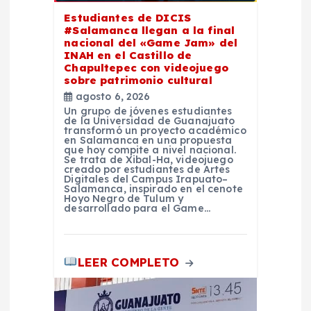
r
Estudiantes de DICIS
a
#Salamanca llegan a la final
nacional del «Game Jam» del
INAH en el Castillo de
d
Chapultepec con videojuego
sobre patrimonio cultural
a
agosto 6, 2026
Un grupo de jóvenes estudiantes
de la Universidad de Guanajuato
s
transformó un proyecto académico
en Salamanca en una propuesta
que hoy compite a nivel nacional.
Se trata de Xibal-Ha, videojuego
creado por estudiantes de Artes
Digitales del Campus Irapuato–
Salamanca, inspirado en el cenote
Hoyo Negro de Tulum y
desarrollado para el Game…
LEER COMPLETO