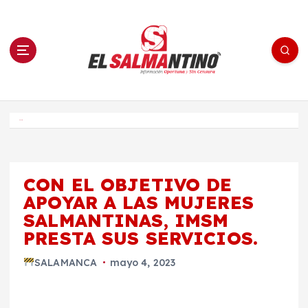
S
a
l
t
a
r
a
l
c
o
El Salmantino - medios/noticias/editorial
n
t
e
Inicio
n
i
d
o
CON EL OBJETIVO DE
APOYAR A LAS MUJERES
SALMANTINAS, IMSM
PRESTA SUS SERVICIOS.
SALAMANCA
mayo 4, 2023