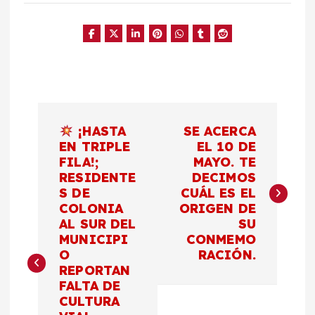
N
¡HASTA
SE ACERCA
a
EN TRIPLE
EL 10 DE
FILA!;
MAYO. TE
RESIDENTE
DECIMOS
v
S DE
CUÁL ES EL
COLONIA
ORIGEN DE
e
AL SUR DEL
SU
MUNICIPI
CONMEMO
g
O
RACIÓN.
REPORTAN
a
FALTA DE
CULTURA