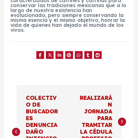
caracterizados de catrines y catrinas para
conservar las tradiciones mexicanas que a lo
largo de nuestra existencia han
evolucionado, pero siempre conservando la
misma esencia y el mismo objetivo, honrar la
vida de quienes han dejado el mundo de los
vivos.
N
COLECTIV
REALIZARÁ
a
O DE
N
BUSCADOR
JORNADA
ES
PARA
v
DENUNCIA
TRAMITAR
DAÑO
LA CÉDULA
e