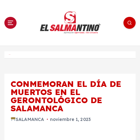
S
a
l
t
a
r
a
l
c
o
El Salmantino - medios/noticias/editorial
n
t
e
Inicio
n
i
d
o
CONMEMORAN EL DÍA DE
MUERTOS EN EL
GERONTOLÓGICO DE
SALAMANCA
SALAMANCA
noviembre 1, 2023