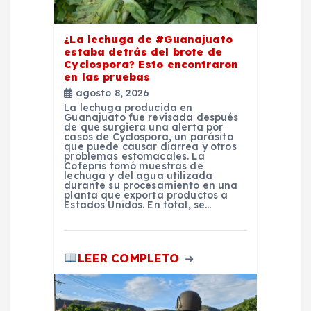
n
¿La lechuga de #Guanajuato
estaba detrás del brote de
t
Cyclospora? Esto encontraron
en las pruebas
r
agosto 8, 2026
La lechuga producida en
Guanajuato fue revisada después
a
de que surgiera una alerta por
casos de Cyclospora, un parásito
que puede causar diarrea y otros
d
problemas estomacales. La
Cofepris tomó muestras de
lechuga y del agua utilizada
durante su procesamiento en una
a
planta que exporta productos a
Estados Unidos. En total, se…
s
LEER COMPLETO