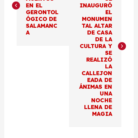
v
EN EL
INAUGURÓ
GERONTOL
EL
e
ÓGICO DE
MONUMEN
SALAMANC
TAL ALTAR
g
A
DE CASA
DE LA
a
CULTURA Y
SE
c
REALIZÓ
LA
CALLEJON
i
EADA DE
ÁNIMAS EN
ó
UNA
NOCHE
n
LLENA DE
MAGIA
d