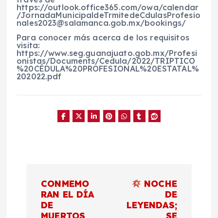
https://outlook.office365.com/owa/calendar
/JornadaMunicipaldeTrmitedeCdulasProfesio
nales2023@salamanca.gob.mx/bookings/
Para conocer más acerca de los requisitos
visita:
https://www.seg.guanajuato.gob.mx/Profesi
onistas/Documents/Cedula/2022/TRIPTICO
%20CÉDULA%20PROFESIONAL%20ESTATAL%
202022.pdf
N
CONMEMO
NOCHE
a
RAN EL DÍA
DE
DE
LEYENDAS;
MUERTOS
SE