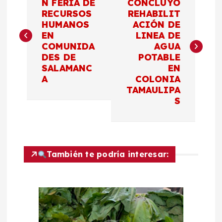
a
N FERIA DE
CONCLUYÓ
RECURSOS
REHABILIT
HUMANOS
ACIÓN DE
v
EN
LINEA DE
COMUNIDA
AGUA
e
DES DE
POTABLE
SALAMANC
EN
g
A
COLONIA
TAMAULIPA
a
S
c
i
También te podría interesar:
ó
n