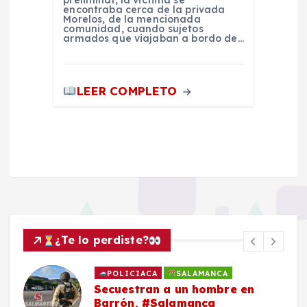
encontraba cerca de la privada
Morelos, de la mencionada
comunidad, cuando sujetos
armados que viajaban a bordo de…
LEER COMPLETO
¿Te lo perdiste?
LAMANCA
POLICIACA
SALAMAN
n hombre en
Roban con violencia 
anca
una mujer en San Jo