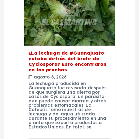
d
e
e
n
¿La lechuga de #Guanajuato
estaba detrás del brote de
t
Cyclospora? Esto encontraron
en las pruebas
r
agosto 8, 2026
La lechuga producida en
Guanajuato fue revisada después
a
de que surgiera una alerta por
casos de Cyclospora, un parásito
que puede causar diarrea y otros
d
problemas estomacales. La
Cofepris tomó muestras de
lechuga y del agua utilizada
durante su procesamiento en una
a
planta que exporta productos a
Estados Unidos. En total, se…