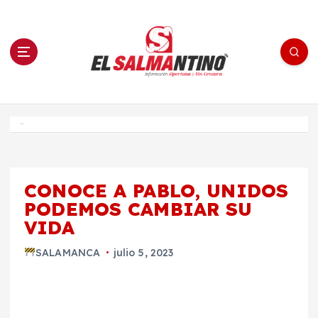
S
a
l
t
a
r
a
l
c
o
El Salmantino - medios/noticias/editorial
n
t
e
Inicio
n
i
d
o
CONOCE A PABLO, UNIDOS
PODEMOS CAMBIAR SU
VIDA
SALAMANCA
julio 5, 2023