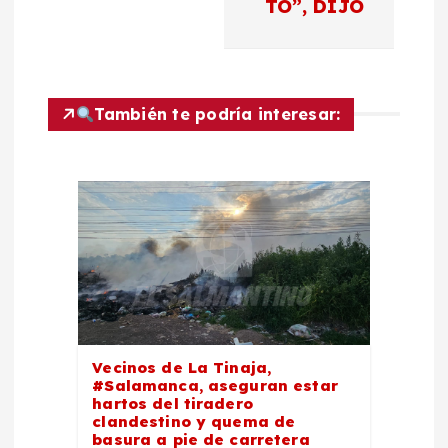
TO”, DIJO
i
ó
n
También te podría interesar:
d
e
e
n
t
Vecinos de La Tinaja,
#Salamanca, aseguran estar
r
hartos del tiradero
clandestino y quema de
basura a pie de carretera