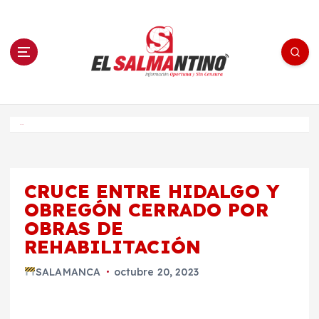
S
a
l
t
a
r
a
l
c
o
El Salmantino - medios/noticias/editorial
n
t
e
Inicio
n
i
d
o
CRUCE ENTRE HIDALGO Y
OBREGÓN CERRADO POR
OBRAS DE
REHABILITACIÓN
SALAMANCA
octubre 20, 2023