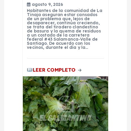
a
agosto 9, 2026
Habitantes de la comunidad de La
d
Tinaja aseguran estar cansados
de un problema que, lejos de
desaparecer, continúa creciendo,
se trata del tiradero clandestino
a
de basura y la quema de residuos
a un costado de la carretera
federal #43 Salamanca-Valle de
s
Santiago. De acuerdo con los
vecinos, durante el día y la…
LEER COMPLETO