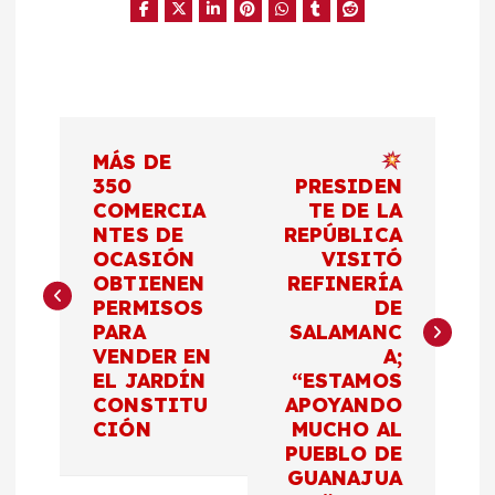
N
MÁS DE
a
350
PRESIDEN
COMERCIA
TE DE LA
NTES DE
REPÚBLICA
v
OCASIÓN
VISITÓ
OBTIENEN
REFINERÍA
e
PERMISOS
DE
PARA
SALAMANC
g
VENDER EN
A;
EL JARDÍN
“ESTAMOS
a
CONSTITU
APOYANDO
CIÓN
MUCHO AL
c
PUEBLO DE
GUANAJUA