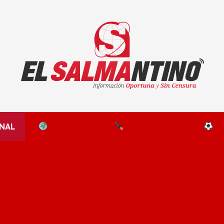
El Salmantino - medios/noticias/editorial
NAL
EL MUNDO
EDITORIALES
D