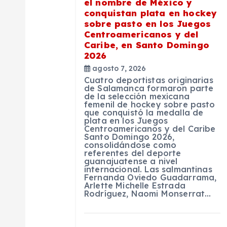
n
el nombre de México y
conquistan plata en hockey
sobre pasto en los Juegos
d
Centroamericanos y del
Caribe, en Santo Domingo
2026
e
agosto 7, 2026
Cuatro deportistas originarias
e
de Salamanca formaron parte
de la selección mexicana
femenil de hockey sobre pasto
que conquistó la medalla de
n
plata en los Juegos
Centroamericanos y del Caribe
Santo Domingo 2026,
t
consolidándose como
referentes del deporte
guanajuatense a nivel
internacional. Las salmantinas
r
Fernanda Oviedo Guadarrama,
Arlette Michelle Estrada
Rodríguez, Naomi Monserrat…
a