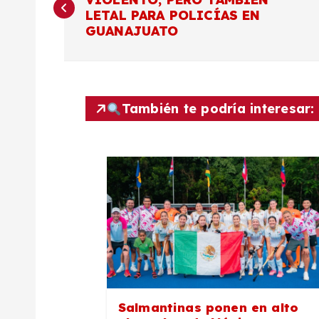
a
LETAL PARA POLICÍAS EN
GUANAJUATO
v
e
También te podría interesar:
g
a
c
i
ó
Salmantinas ponen en alto