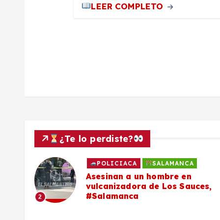
d
LEER COMPLETO
a
s
¿Te lo perdiste?
POLICIACA
SALAMANCA
Asesinan a un hombre en
vulcanizadora de Los Sauces,
#Salamanca
2