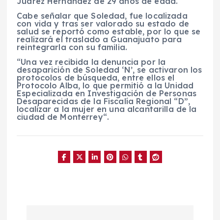
Juárez Hernández de 29 años de edad.
Cabe señalar que Soledad, fue localizada
con vida y tras ser valorado su estado de
salud se reportó como estable, por lo que se
realizará el traslado a Guanajuato para
reintegrarla con su familia.
“Una vez recibida la denuncia por la
desaparición de Soledad ‘N’, se activaron los
protocolos de búsqueda, entre ellos el
Protocolo Alba, lo que permitió a la Unidad
Especializada en Investigación de Personas
Desaparecidas de la Fiscalía Regional “D”,
localizar a la mujer en una alcantarilla de la
ciudad de Monterrey“.
N