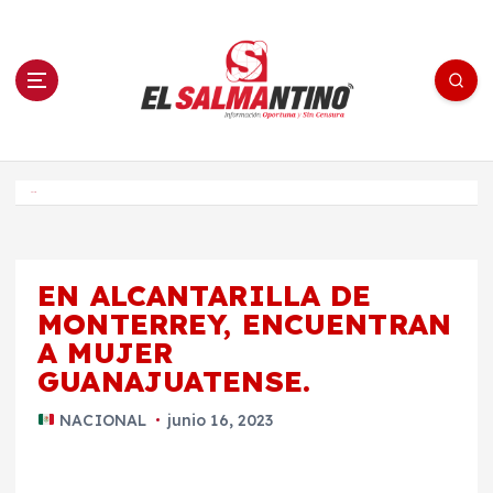
S
a
l
t
a
r
a
l
c
o
El Salmantino - medios/noticias/editorial
n
t
e
Inicio
n
i
d
o
EN ALCANTARILLA DE
MONTERREY, ENCUENTRAN
A MUJER
GUANAJUATENSE.
NACIONAL
junio 16, 2023