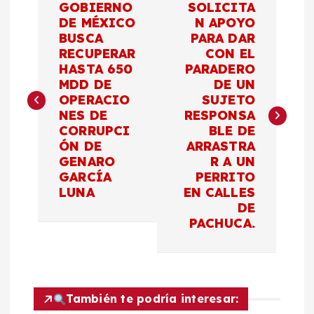
GOBIERNO
SOLICITA
a
DE MÉXICO
N APOYO
BUSCA
PARA DAR
RECUPERAR
CON EL
v
HASTA 650
PARADERO
MDD DE
DE UN
e
OPERACIO
SUJETO
NES DE
RESPONSA
g
CORRUPCI
BLE DE
ÓN DE
ARRASTRA
a
GENARO
R A UN
GARCÍA
PERRITO
c
LUNA
EN CALLES
DE
PACHUCA.
i
ó
n
También te podría interesar: