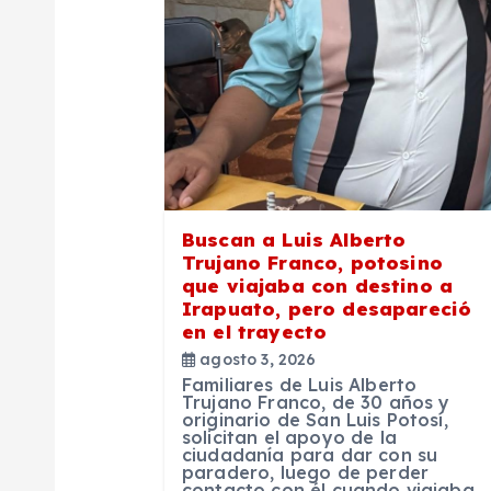
i
ó
n
d
e
Buscan a Luis Alberto
Trujano Franco, potosino
que viajaba con destino a
e
Irapuato, pero desapareció
en el trayecto
n
agosto 3, 2026
Familiares de Luis Alberto
Trujano Franco, de 30 años y
t
originario de San Luis Potosí,
solicitan el apoyo de la
ciudadanía para dar con su
paradero, luego de perder
contacto con él cuando viajaba