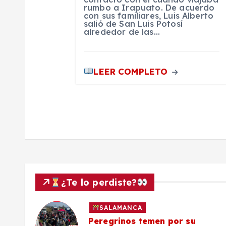
r
rumbo a Irapuato. De acuerdo
con sus familiares, Luis Alberto
a
salió de San Luis Potosí
alrededor de las…
d
LEER COMPLETO
a
s
¿Te lo perdiste?
SALAMANCA
lo a
Peregrinos temen por su