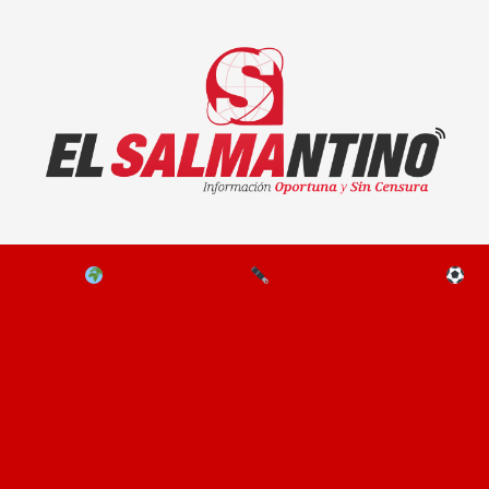
El Salmantino - medios/noticias/editorial
NAL
EL MUNDO
EDITORIALES
D