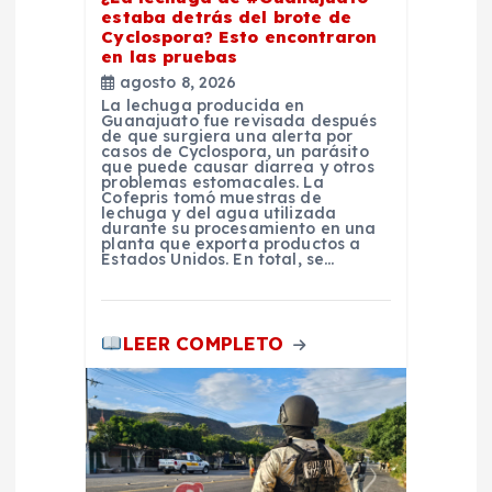
estaba detrás del brote de
a
Cyclospora? Esto encontraron
en las pruebas
d
agosto 8, 2026
La lechuga producida en
Guanajuato fue revisada después
a
de que surgiera una alerta por
casos de Cyclospora, un parásito
que puede causar diarrea y otros
problemas estomacales. La
s
Cofepris tomó muestras de
lechuga y del agua utilizada
durante su procesamiento en una
planta que exporta productos a
Estados Unidos. En total, se…
LEER COMPLETO