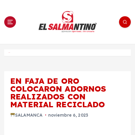
S
a
l
t
a
r
a
l
c
o
El Salmantino - medios/noticias/editorial
n
t
e
Inicio
n
i
d
o
EN FAJA DE ORO
COLOCARON ADORNOS
REALIZADOS CON
MATERIAL RECICLADO
SALAMANCA
noviembre 6, 2023