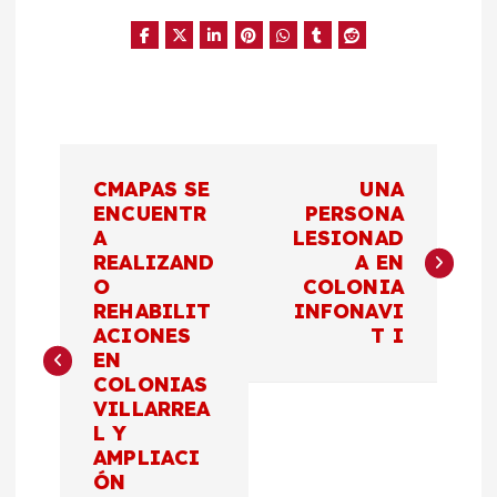
N
CMAPAS SE
UNA
a
ENCUENTR
PERSONA
A
LESIONAD
REALIZAND
A EN
v
O
COLONIA
REHABILIT
INFONAVI
e
ACIONES
T I
EN
g
COLONIAS
VILLARREA
a
L Y
AMPLIACI
c
ÓN