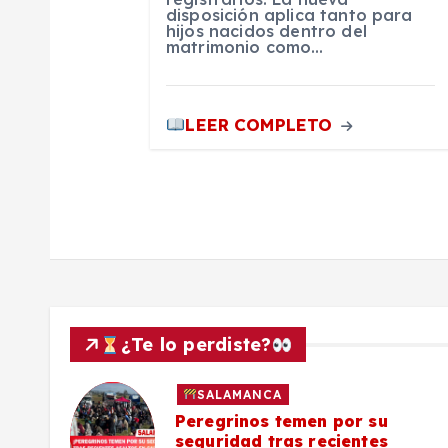
disposición aplica tanto para
hijos nacidos dentro del
t
matrimonio como…
r
LEER COMPLETO
a
d
a
s
¿Te lo perdiste?
SALAMANCA
lo a
Peregrinos temen por su
seguridad tras recientes