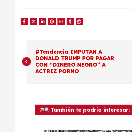
N
#Tendencia IMPUTAN A
DONALD TRUMP POR PAGAR
a
CON “DINERO NEGRO” A
ACTRIZ PORNO
v
e
g
También te podría interesar:
a