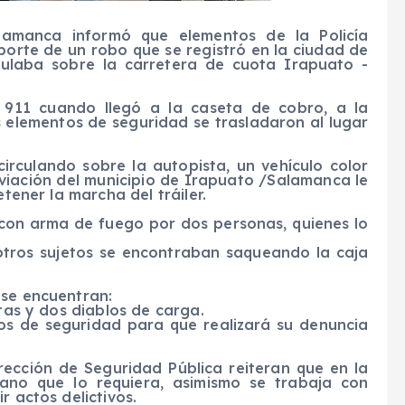
lamanca informó que elementos de la Policía
eporte de un robo que se registró en la ciudad de
culaba sobre la carretera de cuota Irapuato -
l 911 cuando llegó a la caseta de cobro, a la
 elementos de seguridad se trasladaron al lugar
 circulando sobre la autopista, un vehículo color
esviación del municipio de Irapuato /Salamanca le
etener la marcha del tráiler.
con arma de fuego por dos personas, quienes lo
 otros sujetos se encontraban saqueando la caja
 se encuentran:
tas y dos diablos de carga.
os de seguridad para que realizará su denuncia
rección de Seguridad Pública reiteran que en la
ano que lo requiera, asimismo se trabaja con
r actos delictivos.