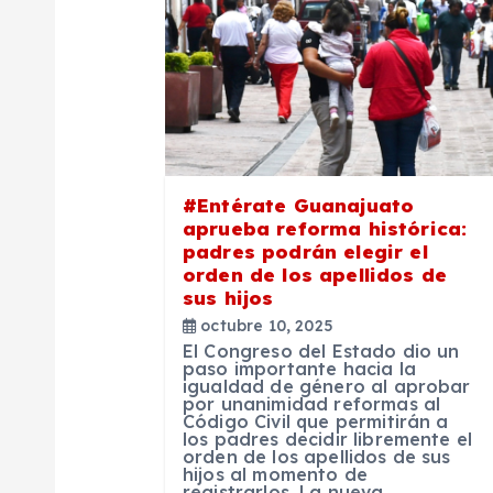
c
i
ó
#Entérate Guanajuato
n
aprueba reforma histórica:
padres podrán elegir el
orden de los apellidos de
d
sus hijos
octubre 10, 2025
e
El Congreso del Estado dio un
paso importante hacia la
igualdad de género al aprobar
por unanimidad reformas al
e
Código Civil que permitirán a
los padres decidir libremente el
orden de los apellidos de sus
n
hijos al momento de
registrarlos. La nueva