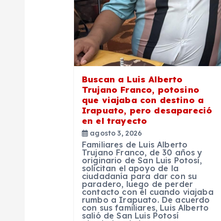
n
d
e
Buscan a Luis Alberto
Trujano Franco, potosino
e
que viajaba con destino a
Irapuato, pero desapareció
en el trayecto
n
agosto 3, 2026
Familiares de Luis Alberto
t
Trujano Franco, de 30 años y
originario de San Luis Potosí,
solicitan el apoyo de la
ciudadanía para dar con su
r
paradero, luego de perder
contacto con él cuando viajaba
rumbo a Irapuato. De acuerdo
a
con sus familiares, Luis Alberto
salió de San Luis Potosí