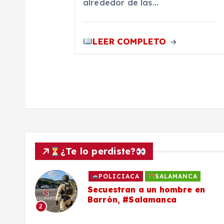
alrededor de las…
d
a
LEER COMPLETO
s
¿Te lo perdiste?
POLICIACA
SALAMANCA
to
Secuestran a un hombre en
Barrón, #Salamanca
2
ron