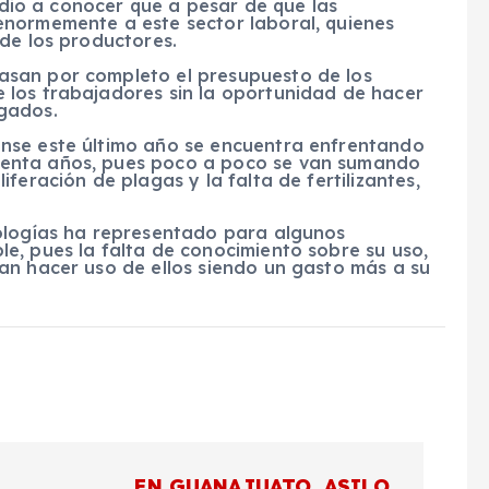
’ dio a conocer que a pesar de que las
enormemente a este sector laboral, quienes
de los productores.
san por completo el presupuesto de los
 los trabajadores sin la oportunidad de hacer
gados.
nse este último año se encuentra enfrentando
enta años, pues poco a poco se van sumando
feración de plagas y la falta de fertilizantes,
nologías ha representado para algunos
e, pues la falta de conocimiento sobre su uso,
an hacer uso de ellos siendo un gasto más a su
EN GUANAJUATO, ASILO