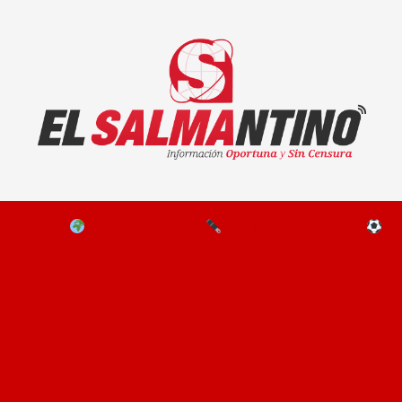
El Salmantino - medios/noticias/editorial
NAL
EL MUNDO
EDITORIALES
D