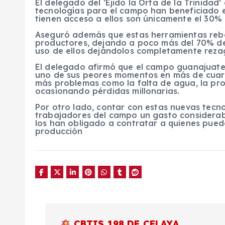
El delegado del ‘Ejido la Orta de la Trinidad
tecnologías para el campo han beneficiado 
tienen acceso a ellos son únicamente el 30% 
Aseguró además que estas herramientas reba
productores, dejando a poco más del 70% de
uso de ellos dejándolos completamente reza
El delegado afirmó que el campo guanajuate
uno de sus peores momentos en más de cuar
más problemas como la falta de agua, la proli
ocasionando pérdidas millonarias.
Por otro lado, contar con estas nuevas tec
trabajadores del campo un gasto considerabl
los han obligado a contratar a quienes pued
producción
N
CBTIS 198 DE CELAYA