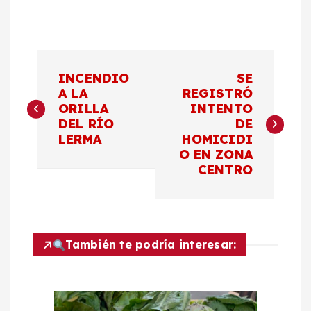
N
INCENDIO
SE
a
A LA
REGISTRÓ
ORILLA
INTENTO
DEL RÍO
DE
v
LERMA
HOMICIDI
O EN ZONA
e
CENTRO
g
a
También te podría interesar:
c
i