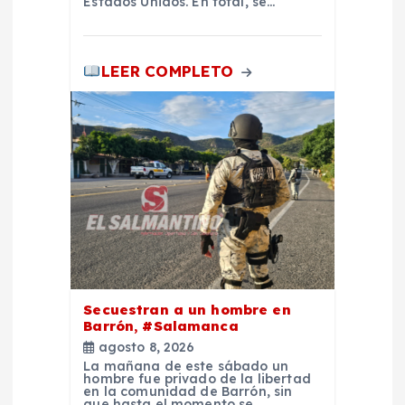
Estados Unidos. En total, se…
d
a
LEER COMPLETO
s
Secuestran a un hombre en
Barrón, #Salamanca
agosto 8, 2026
La mañana de este sábado un
hombre fue privado de la libertad
en la comunidad de Barrón, sin
que hasta el momento se