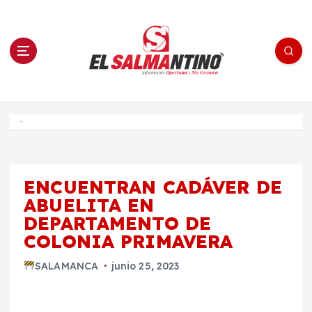
S
a
l
t
a
r
a
l
c
o
El Salmantino - medios/noticias/editorial
n
t
e
Inicio
n
i
d
o
ENCUENTRAN CADÁVER DE
ABUELITA EN
DEPARTAMENTO DE
COLONIA PRIMAVERA
SALAMANCA
junio 25, 2023