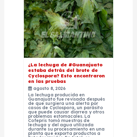
ó
n
d
e
¿La lechuga de #Guanajuato
e
estaba detrás del brote de
Cyclospora? Esto encontraron
en las pruebas
n
agosto 8, 2026
La lechuga producida en
t
Guanajuato fue revisada después
de que surgiera una alerta por
casos de Cyclospora, un parásito
que puede causar diarrea y otros
r
problemas estomacales. La
Cofepris tomó muestras de
lechuga y del agua utilizada
a
durante su procesamiento en una
planta que exporta productos a