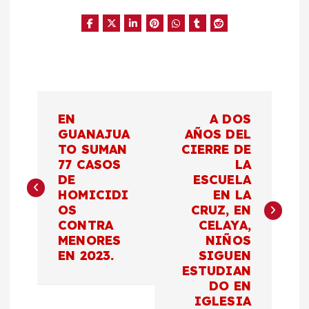
N
EN
A DOS
a
GUANAJUA
AÑOS DEL
TO SUMAN
CIERRE DE
77 CASOS
LA
v
DE
ESCUELA
HOMICIDI
EN LA
e
OS
CRUZ, EN
CONTRA
CELAYA,
g
MENORES
NIÑOS
EN 2023.
SIGUEN
a
ESTUDIAN
DO EN
IGLESIA