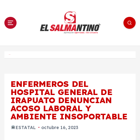
S
a
l
t
a
r
a
l
c
o
El Salmantino - medios/noticias/editorial
n
t
e
Inicio
n
i
d
o
ENFERMEROS DEL
HOSPITAL GENERAL DE
IRAPUATO DENUNCIAN
ACOSO LABORAL Y
AMBIENTE INSOPORTABLE
ESTATAL
octubre 16, 2023