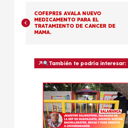
N
COFEPRIS AVALA NUEVO
MEDICAMENTO PARA EL
a
TRATAMIENTO DE CANCER DE
MAMA.
v
e
También te podría interesar:
g
a
c
i