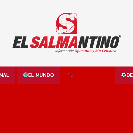
El Salmantino - medios/noticias/editorial
NAL
EL MUNDO
EDITORIALES
D