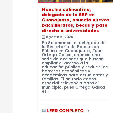
ó
Maestro salmantino,
delegado de la SEP en
n
Guanajuato, anuncia nuevos
bachilleratos, becas y pase
directo a universidades
d
agosto 5, 2026
En Salamanca, el delegado de
e
la Secretaría de Educación
Pública en Guanajuato, Juan
Ortega Gasca, anunció una
serie de acciones que buscan
e
ampliar el acceso a la
educación pública y reducir las
barreras económicas y
n
académicas para estudiantes y
familias. El anuncio cobra
especial relevancia para el
municipio, pues Ortega Gasca
t
es…
r
LEER COMPLETO