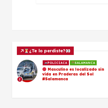
a
d
a
s
¿Te lo perdiste?
POLICIACA
SALAMANCA
ado
Masculino es localizado sin
vida en Praderas del Sol
os,
#Salamanca
2