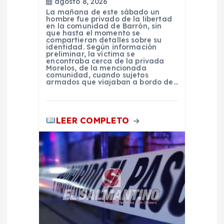
agosto 8, 2026
La mañana de este sábado un
a
hombre fue privado de la libertad
en la comunidad de Barrón, sin
que hasta el momento se
compartieran detalles sobre su
d
identidad. Según información
preliminar, la víctima se
encontraba cerca de la privada
a
Morelos, de la mencionada
comunidad, cuando sujetos
armados que viajaban a bordo de…
s
LEER COMPLETO