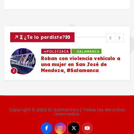
¿Te lo perdiste?
POLICIACA
SALAMANCA
Roban con violencia vehículo a
una mujer en San José de
Mendoza, #Salamanca
2
Copyright © 2026 El Salmantino | Todos los derechos
reservados.