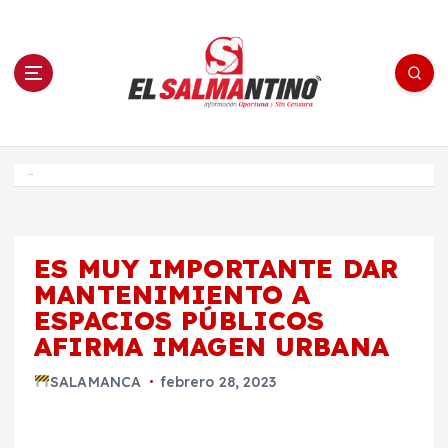
S
a
l
t
a
r
a
l
c
o
El Salmantino - medios/noticias/editorial
n
t
e
Inicio
n
i
d
o
ES MUY IMPORTANTE DAR
MANTENIMIENTO A
ESPACIOS PÚBLICOS
AFIRMA IMAGEN URBANA
SALAMANCA
febrero 28, 2023