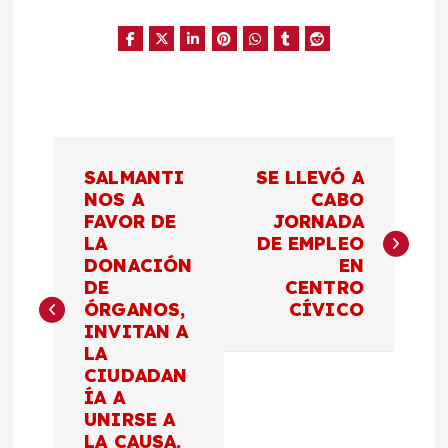
N
SALMANTI
SE LLEVÓ A
a
NOS A
CABO
FAVOR DE
JORNADA
LA
DE EMPLEO
v
DONACIÓN
EN
DE
CENTRO
e
ÓRGANOS,
CÍVICO
INVITAN A
g
LA
CIUDADAN
a
ÍA A
UNIRSE A
LA CAUSA.