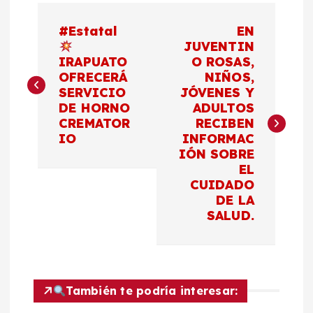
N
#Estatal
EN
a
JUVENTIN
IRAPUATO
O ROSAS,
OFRECERÁ
NIÑOS,
v
SERVICIO
JÓVENES Y
DE HORNO
ADULTOS
e
CREMATOR
RECIBEN
IO
INFORMAC
g
IÓN SOBRE
EL
a
CUIDADO
DE LA
c
SALUD.
i
ó
También te podría interesar: