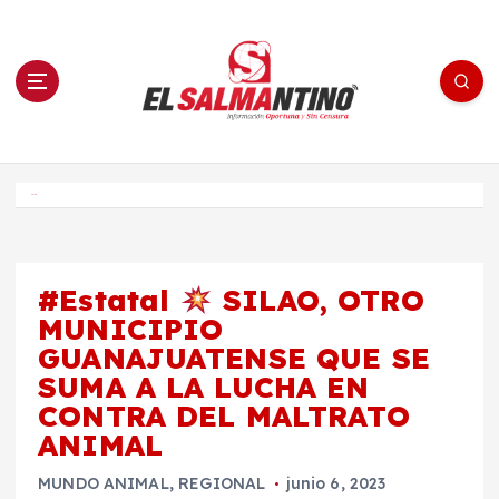
S
a
l
t
a
r
a
l
c
o
El Salmantino - medios/noticias/editorial
n
t
e
Inicio
n
i
d
o
#Estatal
SILAO, OTRO
MUNICIPIO
GUANAJUATENSE QUE SE
SUMA A LA LUCHA EN
CONTRA DEL MALTRATO
ANIMAL
MUNDO ANIMAL
,
REGIONAL
junio 6, 2023