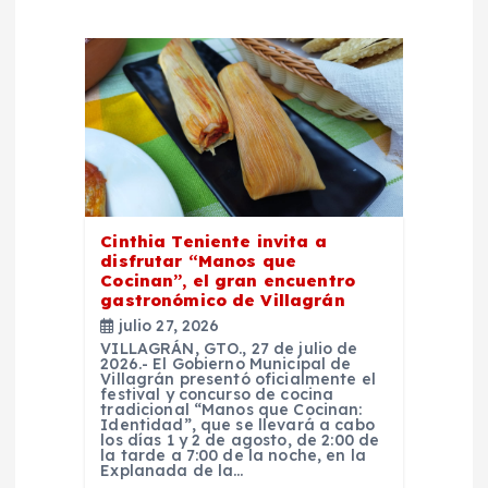
n
d
e
e
n
Cinthia Teniente invita a
disfrutar “Manos que
t
Cocinan”, el gran encuentro
gastronómico de Villagrán
r
julio 27, 2026
VILLAGRÁN, GTO., 27 de julio de
2026.- El Gobierno Municipal de
a
Villagrán presentó oficialmente el
festival y concurso de cocina
tradicional “Manos que Cocinan:
Identidad”, que se llevará a cabo
d
los días 1 y 2 de agosto, de 2:00 de
la tarde a 7:00 de la noche, en la
Explanada de la…