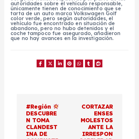
autoridades sobre el vehículo responsable,
únicamente tienen de conocimiento que se
tarta de un auto marca Volkswagen Golf
color verde, pero según autoridades, el
vehículo fue encontrado en situación de
abandono, pero no hubo detenidos y el
coche tampoco fue asegurado, añadieron
que no hay avances en la investigación.
N
#Región
CORTAZAR
a
DESCUBRE
ENSES
N TOMA
MOLESTOS
CLANDEST
ANTE LA
v
INA DE
IRRESPON