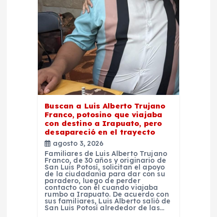
e
n
t
r
a
Buscan a Luis Alberto Trujano
Franco, potosino que viajaba
d
con destino a Irapuato, pero
desapareció en el trayecto
agosto 3, 2026
a
Familiares de Luis Alberto Trujano
Franco, de 30 años y originario de
San Luis Potosí, solicitan el apoyo
s
de la ciudadanía para dar con su
paradero, luego de perder
contacto con él cuando viajaba
rumbo a Irapuato. De acuerdo con
sus familiares, Luis Alberto salió de
San Luis Potosí alrededor de las…