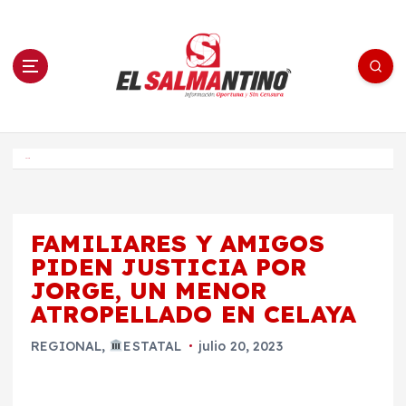
S
a
l
t
a
r
a
l
c
o
El Salmantino - medios/noticias/editorial
n
t
e
Inicio
n
i
d
o
FAMILIARES Y AMIGOS
PIDEN JUSTICIA POR
JORGE, UN MENOR
ATROPELLADO EN CELAYA
REGIONAL
,
ESTATAL
julio 20, 2023