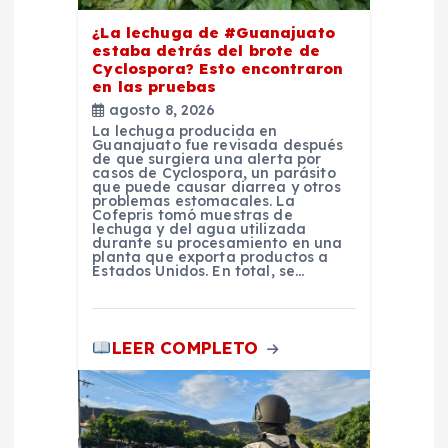
r
¿La lechuga de #Guanajuato
estaba detrás del brote de
a
Cyclospora? Esto encontraron
en las pruebas
d
agosto 8, 2026
La lechuga producida en
Guanajuato fue revisada después
a
de que surgiera una alerta por
casos de Cyclospora, un parásito
que puede causar diarrea y otros
problemas estomacales. La
s
Cofepris tomó muestras de
lechuga y del agua utilizada
durante su procesamiento en una
planta que exporta productos a
Estados Unidos. En total, se…
LEER COMPLETO