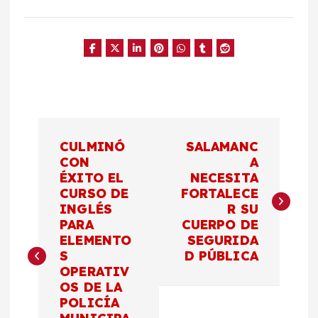
N
CULMINÓ
SALAMANC
a
CON
A
ÉXITO EL
NECESITA
CURSO DE
FORTALECE
v
INGLÉS
R SU
PARA
CUERPO DE
e
ELEMENTO
SEGURIDA
S
D PÚBLICA
g
OPERATIV
OS DE LA
a
POLICÍA