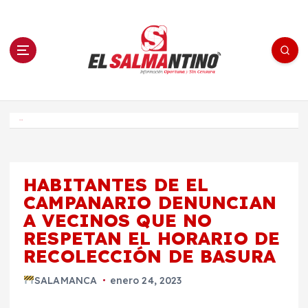
S
a
l
t
a
r
a
l
c
o
El Salmantino - medios/noticias/editorial
n
t
e
Inicio
n
i
d
o
HABITANTES DE EL
CAMPANARIO DENUNCIAN
A VECINOS QUE NO
RESPETAN EL HORARIO DE
RECOLECCIÓN DE BASURA
SALAMANCA
enero 24, 2023