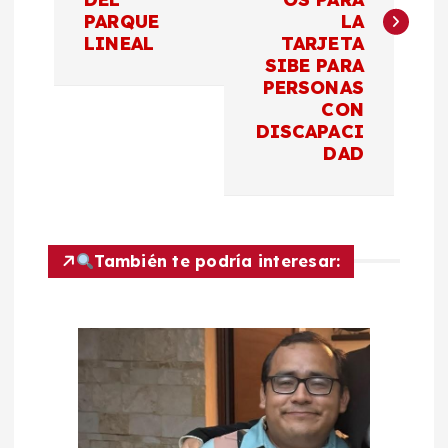
e
PARQUE
LA
LINEAL
TARJETA
g
SIBE PARA
PERSONAS
a
CON
DISCAPACI
c
DAD
i
ó
También te podría interesar:
n
d
e