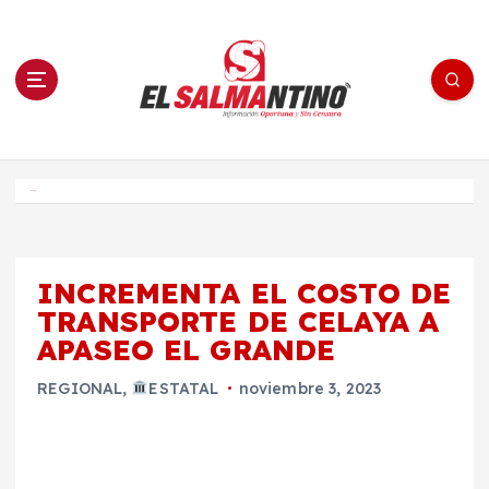
S
a
l
t
a
r
a
l
c
o
El Salmantino - medios/noticias/editorial
n
t
e
Inicio
n
i
d
o
INCREMENTA EL COSTO DE
TRANSPORTE DE CELAYA A
APASEO EL GRANDE
REGIONAL
,
ESTATAL
noviembre 3, 2023