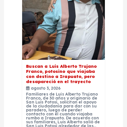
e
n
t
r
a
Buscan a Luis Alberto Trujano
d
Franco, potosino que viajaba
con destino a Irapuato, pero
desapareció en el trayecto
a
agosto 3, 2026
Familiares de Luis Alberto Trujano
s
Franco, de 30 años y originario de
San Luis Potosí, solicitan el apoyo
de la ciudadanía para dar con su
paradero, luego de perder
contacto con él cuando viajaba
rumbo a Irapuato. De acuerdo con
sus familiares, Luis Alberto salió de
San Luis Potosí alrededor de las…