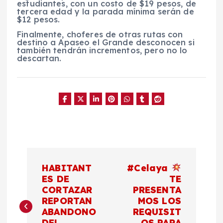
estudiantes, con un costo de $19 pesos, de
tercera edad y la parada mínima serán de
$12 pesos.
Finalmente, choferes de otras rutas con
destino a Apaseo el Grande desconocen si
también tendrán incrementos, pero no lo
descartan.
N
HABITANT
#Celaya
a
ES DE
TE
CORTAZAR
PRESENTA
REPORTAN
MOS LOS
v
ABANDONO
REQUISIT
DEL
OS PARA