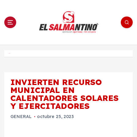
S
a
l
t
a
r
a
l
c
o
El Salmantino - medios/noticias/editorial
n
t
e
Inicio
n
i
d
o
INVIERTEN RECURSO
MUNICIPAL EN
CALENTADORES SOLARES
Y EJERCITADORES
GENERAL
octubre 25, 2023