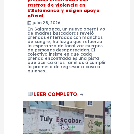
a
rastros de violencia en
#Salamanca y exigen apoyo
d
oficial
julio 28, 2026
a
En Salamanca, un nuevo operativo
de madres buscadoras reveló
prendas enterradas con manchas
de sangre, hallazgo que refuerza
s
la esperanza de localizar cuerpos
de personas desaparecidas. El
colectivo insiste en que cada
prenda encontrada es una pista
que acerca a las familias a cumplir
la promesa de regresar a casa a
quienes…
LEER COMPLETO