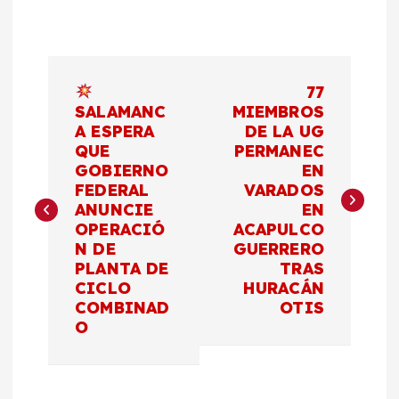
N
77
a
SALAMANC
MIEMBROS
A ESPERA
DE LA UG
QUE
PERMANEC
v
GOBIERNO
EN
FEDERAL
VARADOS
e
ANUNCIE
EN
OPERACIÓ
ACAPULCO
g
N DE
GUERRERO
PLANTA DE
TRAS
a
CICLO
HURACÁN
COMBINAD
OTIS
c
O
i