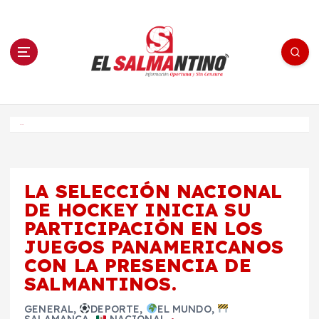
S
a
l
t
a
r
a
l
c
o
El Salmantino - medios/noticias/editorial
n
t
e
Inicio
n
i
d
o
LA SELECCIÓN NACIONAL
DE HOCKEY INICIA SU
PARTICIPACIÓN EN LOS
JUEGOS PANAMERICANOS
CON LA PRESENCIA DE
SALMANTINOS.
GENERAL
,
DEPORTE
,
EL MUNDO
,