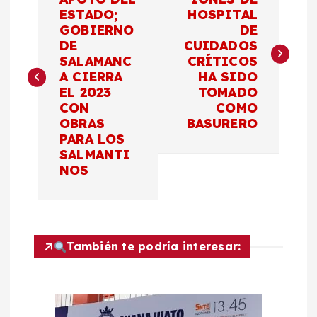
a
ESTADO;
HOSPITAL
GOBIERNO
DE
v
DE
CUIDADOS
SALAMANC
CRÍTICOS
e
A CIERRA
HA SIDO
EL 2023
TOMADO
g
CON
COMO
OBRAS
BASURERO
a
PARA LOS
SALMANTI
c
NOS
i
ó
También te podría interesar:
n