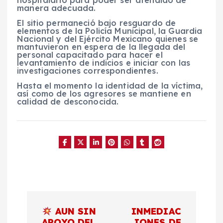
hospitalario para poder ser atendido de
manera adecuada.
El sitio permaneció bajo resguardo de
elementos de la Policía Municipal, la Guardia
Nacional y del Ejército Mexicano quienes se
mantuvieron en espera de la llegada del
personal capacitado para hacer el
levantamiento de indicios e iniciar con las
investigaciones correspondientes.
Hasta el momento la identidad de la víctima,
así como de los agresores se mantiene en
calidad de desconocida.
N
AUN SIN
INMEDIAC
APOYO DEL
IONES DE