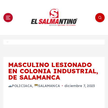
S
a
l
t
a
r
a
l
c
o
El Salmantino - medios/noticias/editorial
n
t
e
Inicio
n
i
d
o
MASCULINO LESIONADO
EN COLONIA INDUSTRIAL,
DE SALAMANCA
POLICIACA
,
SALAMANCA
diciembre 7, 2023