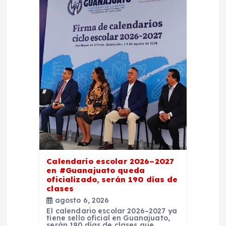
d
e
e
n
t
r
a
Calendario escolar 2026–2027
d
en #Guanajuato queda
oficializado, serán 190 días de
clases
a
agosto 6, 2026
El calendario escolar 2026–2027 ya
s
tiene sello oficial en Guanajuato,
serán 190 días de clases que