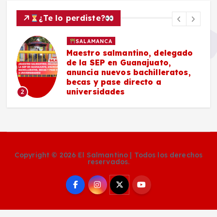
¿Te lo perdiste?
SALAMANCA
Maestro salmantino, delegado
de la SEP en Guanajuato,
anuncia nuevos bachilleratos,
becas y pase directo a
universidades
2
Copyright © 2026 El Salmantino | Todos los derechos
reservados.
Social Media Auto Publish
Powered By :
XYZScripts.com