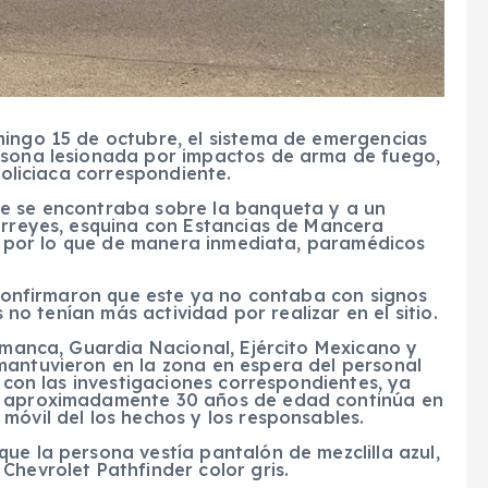
mingo 15 de octubre, el sistema de emergencias
rsona lesionada por impactos de arma de fuego,
policiaca correspondiente.
re se encontraba sobre la banqueta y a un
Virreyes, esquina con Estancias de Mancera
as, por lo que de manera inmediata, paramédicos
, confirmaron que este ya no contaba con signos
s no tenían más actividad por realizar en el sitio.
lamanca, Guardia Nacional, Ejército Mexicano y
mantuvieron en la zona en espera del personal
r con las investigaciones correspondientes, ya
de aproximadamente 30 años de edad continúa en
móvil del los hechos y los responsables.
ue la persona vestía pantalón de mezclilla azul,
Chevrolet Pathfinder color gris.