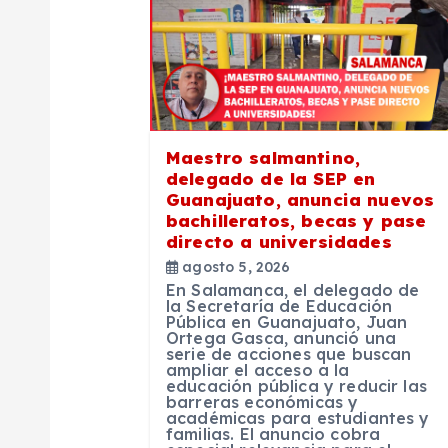
c
i
ó
Maestro salmantino,
delegado de la SEP en
n
Guanajuato, anuncia nuevos
bachilleratos, becas y pase
directo a universidades
d
agosto 5, 2026
En Salamanca, el delegado de
e
la Secretaría de Educación
Pública en Guanajuato, Juan
Ortega Gasca, anunció una
serie de acciones que buscan
e
ampliar el acceso a la
educación pública y reducir las
barreras económicas y
n
académicas para estudiantes y
familias. El anuncio cobra