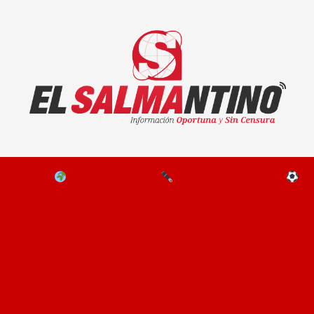
El Salmantino - medios/noticias/editorial
NAL
EL MUNDO
EDITORIALES
D