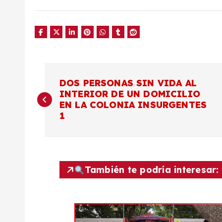
N
DOS PERSONAS SIN VIDA AL
INTERIOR DE UN DOMICILIO
a
EN LA COLONIA INSURGENTES
1
v
e
También te podría interesar:
g
a