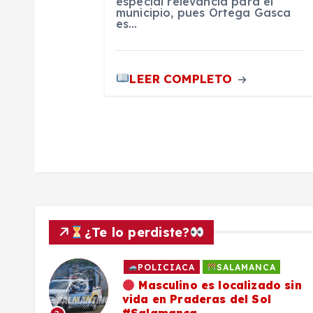
especial relevancia para el
municipio, pues Ortega Gasca
t
es…
r
LEER COMPLETO
a
d
a
s
¿Te lo perdiste?
POLICIACA
SALAMANCA
ado
Masculino es localizado sin
vida en Praderas del Sol