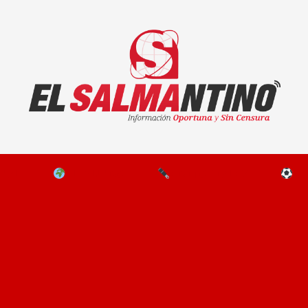
El Salmantino - medios/noticias/editorial
NAL
EL MUNDO
EDITORIALES
D