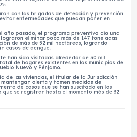
os.
ron con las brigadas de detección y prevención
e evitar enfermedades que puedan poner en
el año pasado, el programa preventivo dio una
e lograron eliminar poco más de 147 toneladas
ción de más de 52 mil hectáreas, logrando
sin casos de dengue.
te han sido visitadas alrededor de 30 mil
 total de hogares existentes en los municipios de
Pueblo Nuevo y Pénjamo.
de las viviendas, el titular de la Jurisdicción
se mantengan alerta y tomen medidas de
emento de casos que se han suscitado en los
lo que se registran hasta el momento más de 32