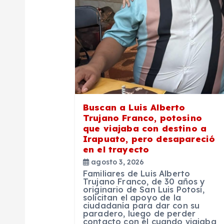
ó
n
d
e
Buscan a Luis Alberto
Trujano Franco, potosino
e
que viajaba con destino a
Irapuato, pero desapareció
en el trayecto
n
agosto 3, 2026
Familiares de Luis Alberto
t
Trujano Franco, de 30 años y
originario de San Luis Potosí,
solicitan el apoyo de la
ciudadanía para dar con su
r
paradero, luego de perder
contacto con él cuando viajaba