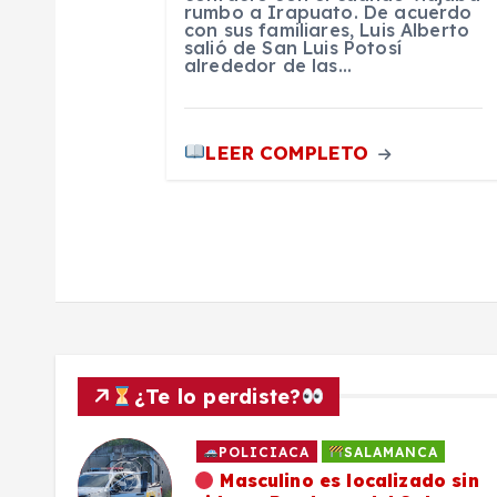
rumbo a Irapuato. De acuerdo
a
con sus familiares, Luis Alberto
salió de San Luis Potosí
alrededor de las…
d
a
LEER COMPLETO
s
¿Te lo perdiste?
POLICIACA
SALAMANCA
ado
Masculino es localizado sin