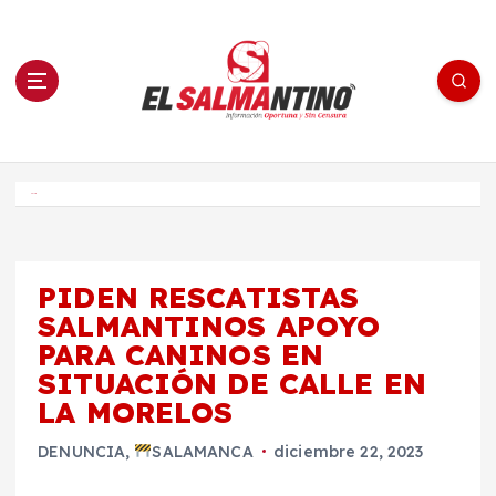
S
a
l
t
a
r
a
l
c
o
El Salmantino - medios/noticias/editorial
n
t
e
Inicio
n
i
d
o
PIDEN RESCATISTAS
SALMANTINOS APOYO
PARA CANINOS EN
SITUACIÓN DE CALLE EN
LA MORELOS
DENUNCIA
,
SALAMANCA
diciembre 22, 2023