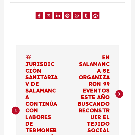
N
EN
a
JURISDIC
SALAMANC
CIÓN
A SE
SANITARIA
ORGANIZA
v
V DE
RON 99
SALAMANC
EVENTOS
e
A
ESTE AÑO
CONTINÚA
BUSCANDO
g
CON
RECONSTR
LABORES
UIR EL
a
DE
TEJIDO
TERMONEB
SOCIAL