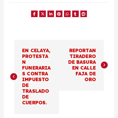
N
EN CELAYA,
REPORTAN
a
PROTESTA
TIRADERO
N
DE BASURA
FUNERARIA
EN CALLE
v
S CONTRA
FAJA DE
IMPUESTO
ORO
e
DE
TRASLADO
g
DE
CUERPOS.
a