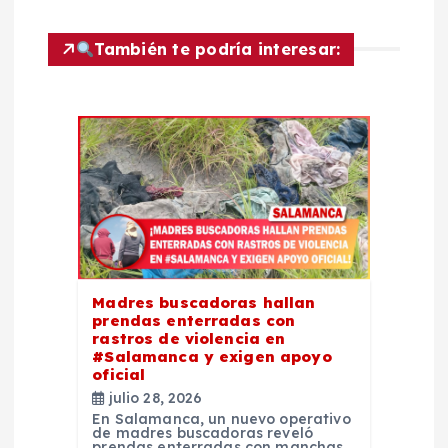
c
También te podría interesar:
i
ó
n
d
e
e
Madres buscadoras hallan
prendas enterradas con
rastros de violencia en
n
#Salamanca y exigen apoyo
oficial
t
julio 28, 2026
En Salamanca, un nuevo operativo
de madres buscadoras reveló
prendas enterradas con manchas