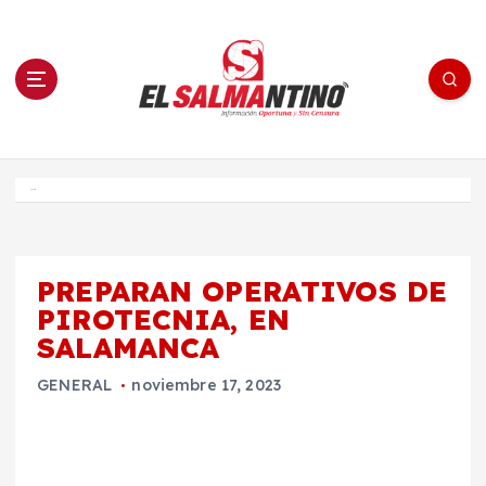
S
a
l
t
a
r
a
l
c
o
El Salmantino - medios/noticias/editorial
n
t
e
Inicio
n
i
d
o
PREPARAN OPERATIVOS DE
PIROTECNIA, EN
SALAMANCA
GENERAL
noviembre 17, 2023