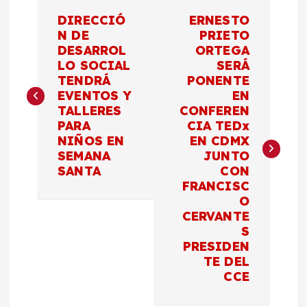
N
DIRECCIÓ
ERNESTO
a
N DE
PRIETO
DESARROL
ORTEGA
LO SOCIAL
SERÁ
v
TENDRÁ
PONENTE
EVENTOS Y
EN
e
TALLERES
CONFEREN
PARA
CIA TEDx
g
NIÑOS EN
EN CDMX
SEMANA
JUNTO
a
SANTA
CON
FRANCISC
c
O
CERVANTE
S
i
PRESIDEN
TE DEL
ó
CCE