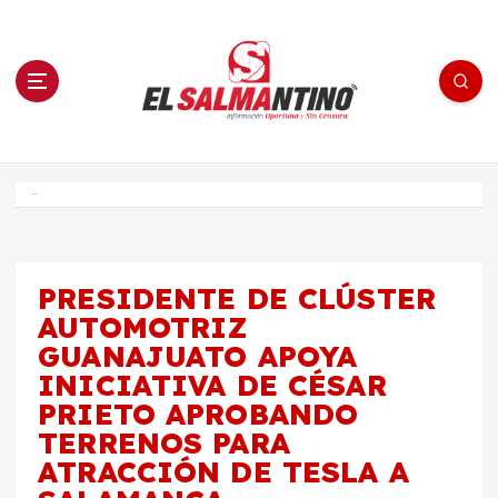
S
a
l
t
a
r
a
l
c
o
El Salmantino - medios/noticias/editorial
n
t
e
Inicio
n
i
d
o
PRESIDENTE DE CLÚSTER
AUTOMOTRIZ
GUANAJUATO APOYA
INICIATIVA DE CÉSAR
PRIETO APROBANDO
TERRENOS PARA
ATRACCIÓN DE TESLA A