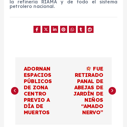
la refinería RIAMA y de todo el sistema
petrolero nacional.
N
ADORNAN
FUE
a
ESPACIOS
RETIRADO
PÚBLICOS
PANAL DE
DE ZONA
ABEJAS DE
v
CENTRO
JARDÍN DE
PREVIO A
NIÑOS
e
DÍA DE
“AMADO
MUERTOS
NERVO”
g