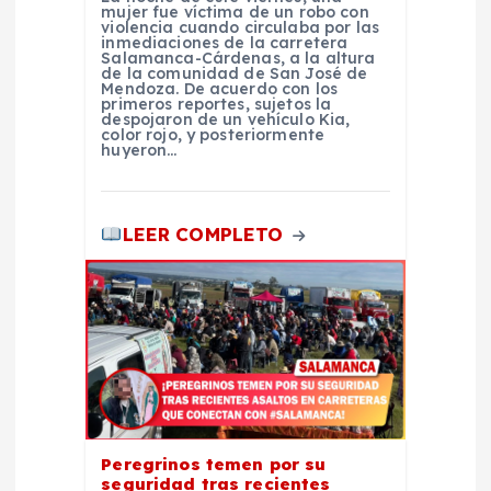
t
mujer fue víctima de un robo con
violencia cuando circulaba por las
inmediaciones de la carretera
r
Salamanca-Cárdenas, a la altura
de la comunidad de San José de
Mendoza. De acuerdo con los
primeros reportes, sujetos la
a
despojaron de un vehículo Kia,
color rojo, y posteriormente
huyeron…
d
a
LEER COMPLETO
s
Peregrinos temen por su
seguridad tras recientes