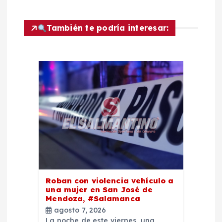
a
c
También te podría interesar:
i
ó
n
d
e
e
Roban con violencia vehículo a
una mujer en San José de
n
Mendoza, #Salamanca
agosto 7, 2026
La noche de este viernes, una