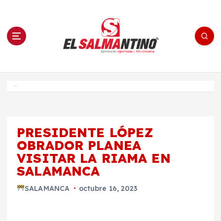
S
a
l
t
a
r
a
l
c
o
El Salmantino - medios/noticias/editorial
n
t
e
Inicio
n
i
d
o
PRESIDENTE LÓPEZ
OBRADOR PLANEA
VISITAR LA RIAMA EN
SALAMANCA
SALAMANCA
octubre 16, 2023