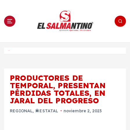
S
a
l
t
a
r
a
l
c
o
El Salmantino - medios/noticias/editorial
n
t
e
Inicio
n
i
d
o
PRODUCTORES DE
TEMPORAL, PRESENTAN
PÉRDIDAS TOTALES, EN
JARAL DEL PROGRESO
REGIONAL
,
ESTATAL
noviembre 2, 2023