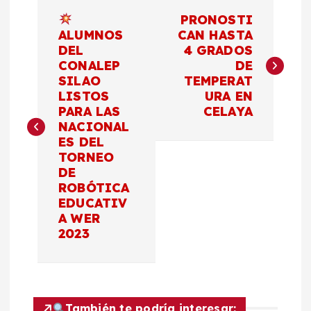
N
PRONOSTI
a
ALUMNOS
CAN HASTA
DEL
4 GRADOS
CONALEP
DE
v
SILAO
TEMPERAT
LISTOS
URA EN
e
PARA LAS
CELAYA
NACIONAL
g
ES DEL
TORNEO
a
DE
ROBÓTICA
c
EDUCATIV
A WER
2023
i
ó
También te podría interesar: