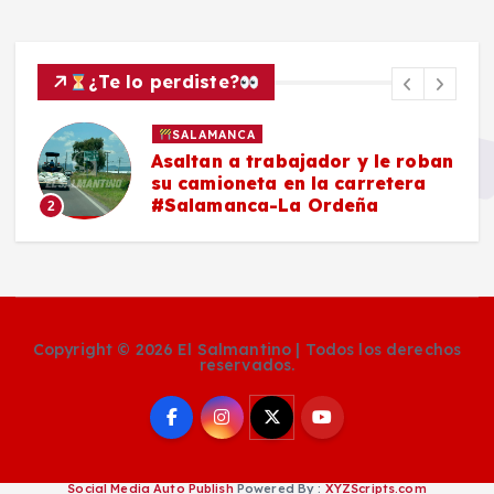
¿Te lo perdiste?
SALAMANCA
Asaltan a trabajador y le roban
su camioneta en la carretera
#Salamanca-La Ordeña
2
Copyright © 2026 El Salmantino | Todos los derechos
reservados.
Social Media Auto Publish
Powered By :
XYZScripts.com