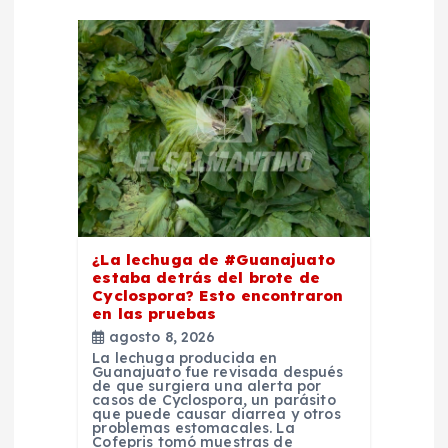
d
e
e
n
t
r
¿La lechuga de #Guanajuato
estaba detrás del brote de
a
Cyclospora? Esto encontraron
en las pruebas
d
agosto 8, 2026
La lechuga producida en
Guanajuato fue revisada después
a
de que surgiera una alerta por
casos de Cyclospora, un parásito
que puede causar diarrea y otros
problemas estomacales. La
Cofepris tomó muestras de