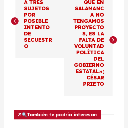
a
A TRES
QUE EN
SUJETOS
SALAMANC
POR
A NO
v
POSIBLE
TENGAMOS
INTENTO
PROYECTO
e
DE
S, ES LA
SECUESTR
FALTA DE
g
O
VOLUNTAD
POLÍTICA
a
DEL
GOBIERNO
c
ESTATAL»;
CÉSAR
PRIETO
i
ó
n
También te podría interesar: