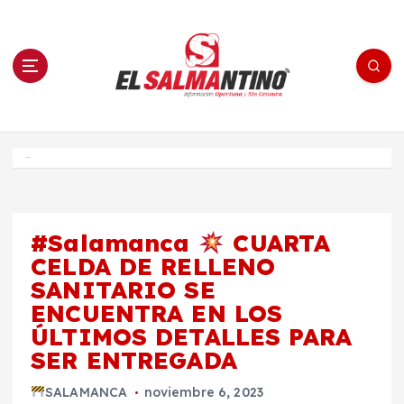
S
a
l
t
a
r
a
l
c
o
El Salmantino - medios/noticias/editorial
n
t
e
Inicio
n
i
d
o
#Salamanca
CUARTA
CELDA DE RELLENO
SANITARIO SE
ENCUENTRA EN LOS
ÚLTIMOS DETALLES PARA
SER ENTREGADA
SALAMANCA
noviembre 6, 2023