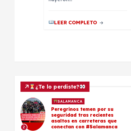
r
LEER COMPLETO
a
d
a
s
¿Te lo perdiste?
SALAMANCA
lo a
Peregrinos temen por su
seguridad tras recientes
asaltos en carreteras que
conectan con #Salamanca
2