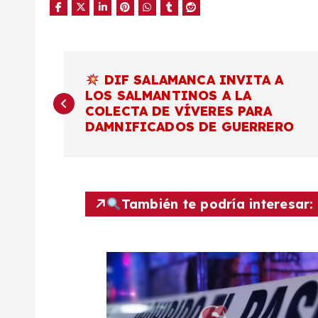
N
DIF SALAMANCA INVITA A
LOS SALMANTINOS A LA
a
COLECTA DE VÍVERES PARA
DAMNIFICADOS DE GUERRERO
v
e
También te podría interesar:
g
a
c