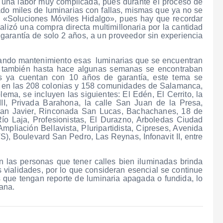
a una labor muy complicada, pues durante el proceso de
do miles de luminarias con fallas, mismas que ya no se
«Soluciones Móviles Hidalgo», pues hay que recordar
lizó una compra directa multimillonaria por la cantidad
garantía de solo 2 años, a un proveedor sin experiencia
 dando mantenimiento esas luminarias que se encuentran
mo también hasta hace algunas semanas se encontraban
es ya cuentan con 10 años de garantía, este tema se
jo en las 208 colonias y 158 comunidades de Salamanca,
lema, se incluyen las siguientes: El Edén, El Cerrito, la
 III, Privada Barahona, la calle San Juan de la Presa,
a San Javier, Rinconada San Lucas, Bachachanes, 18 de
ío Laja, Profesionistas, El Durazno, Arboledas Ciudad
mpliación Bellavista, Pluripartidista, Cipreses, Avenida
TS), Boulevard San Pedro, Las Reynas, Infonavit II, entre
n las personas que tener calles bien iluminadas brinda
 vialidades, por lo que consideran esencial se continue
 que tengan reporte de luminaria apagada o fundida, lo
ana.