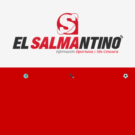
El Salmantino - medios/noticias/editorial
NAL
EL MUNDO
EDITORIALES
D