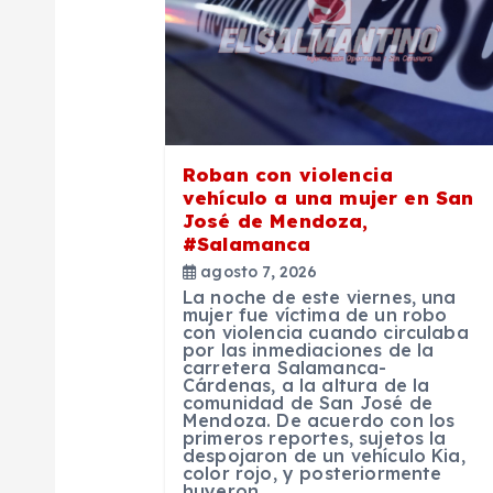
i
ó
n
Roban con violencia
vehículo a una mujer en San
d
José de Mendoza,
#Salamanca
agosto 7, 2026
e
La noche de este viernes, una
mujer fue víctima de un robo
con violencia cuando circulaba
e
por las inmediaciones de la
carretera Salamanca-
Cárdenas, a la altura de la
n
comunidad de San José de
Mendoza. De acuerdo con los
primeros reportes, sujetos la
despojaron de un vehículo Kia,
t
color rojo, y posteriormente
huyeron…