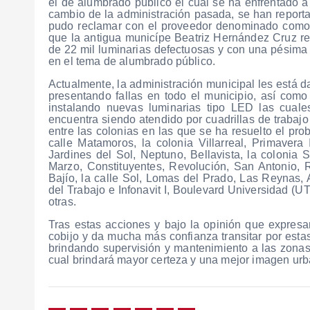
el de alumbrado público el cual se ha enfrentado 
cambio de la administración pasada, se han reporta
pudo reclamar con el proveedor denominado como 
que la antigua municípe Beatriz Hernández Cruz rea
de 22 mil luminarias defectuosas y con una pésima 
en el tema de alumbrado público.
Actualmente, la administración municipal les está
presentando fallas en todo el municipio, así co
instalando nuevas luminarias tipo LED las cual
encuentra siendo atendido por cuadrillas de traba
entre las colonias en las que se ha resuelto el prob
calle Matamoros, la colonia Villarreal, Primavera
Jardines del Sol, Neptuno, Bellavista, la coloni
Marzo, Constituyentes, Revolución, San Antonio, R
Bajío, la calle Sol, Lomas del Prado, Las Reynas, A
del Trabajo e Infonavit I, Boulevard Universidad (U
otras.
Tras estas acciones y bajo la opinión que expresa
cobijo y da mucha más confianza transitar por estas
brindando supervisión y mantenimiento a las zonas
cual brindará mayor certeza y una mejor imagen urb