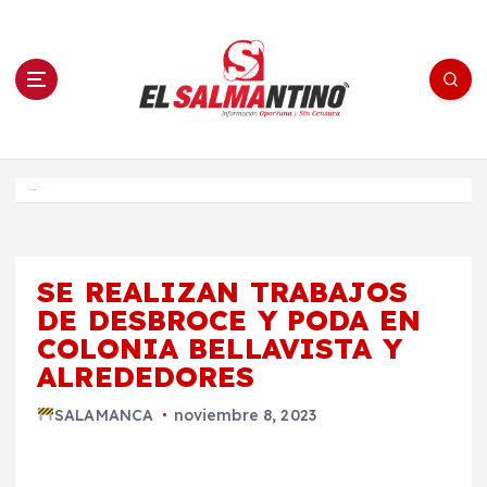
S
a
l
t
a
r
a
l
c
o
El Salmantino - medios/noticias/editorial
n
t
e
Inicio
n
i
d
o
SE REALIZAN TRABAJOS
DE DESBROCE Y PODA EN
COLONIA BELLAVISTA Y
ALREDEDORES
SALAMANCA
noviembre 8, 2023