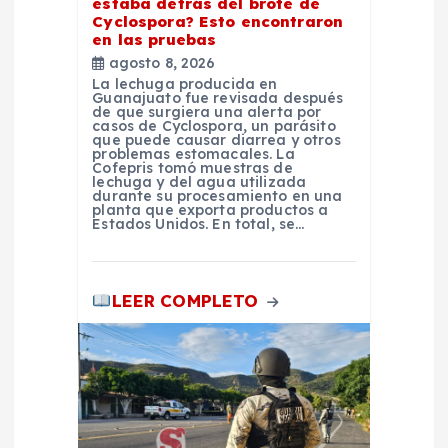
a
estaba detrás del brote de
Cyclospora? Esto encontraron
en las pruebas
d
agosto 8, 2026
La lechuga producida en
a
Guanajuato fue revisada después
de que surgiera una alerta por
casos de Cyclospora, un parásito
s
que puede causar diarrea y otros
problemas estomacales. La
Cofepris tomó muestras de
lechuga y del agua utilizada
durante su procesamiento en una
planta que exporta productos a
Estados Unidos. En total, se…
LEER COMPLETO