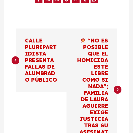
N
CALLE
“NO ES
a
PLURIPART
POSIBLE
IDISTA
QUE EL
PRESENTA
HOMICIDA
v
FALLAS DE
ESTÉ
ALUMBRAD
LIBRE
e
O PÚBLICO
COMO SI
NADA”;
g
FAMILIA
DE LAURA
a
AGUIRRE
EXIGE
c
JUSTICIA
TRAS SU
ASESINAT