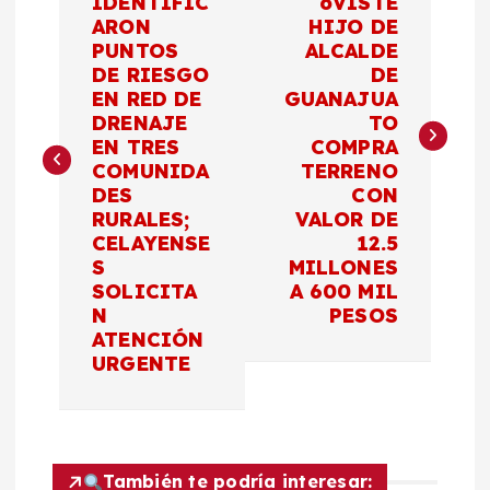
IDENTIFIC
oVISTE
ARON
HIJO DE
v
PUNTOS
ALCALDE
DE RIESGO
DE
e
EN RED DE
GUANAJUA
DRENAJE
TO
g
EN TRES
COMPRA
COMUNIDA
TERRENO
a
DES
CON
RURALES;
VALOR DE
c
CELAYENSE
12.5
S
MILLONES
SOLICITA
A 600 MIL
i
N
PESOS
ATENCIÓN
ó
URGENTE
n
d
También te podría interesar: