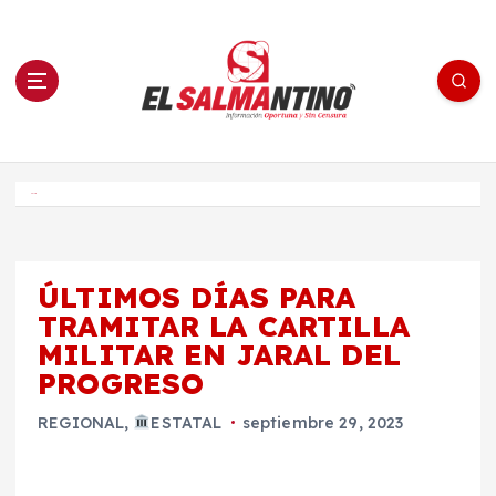
S
a
l
t
a
r
a
l
c
o
El Salmantino - medios/noticias/editorial
n
t
e
Inicio
n
i
d
o
ÚLTIMOS DÍAS PARA
TRAMITAR LA CARTILLA
MILITAR EN JARAL DEL
PROGRESO
REGIONAL
,
ESTATAL
septiembre 29, 2023