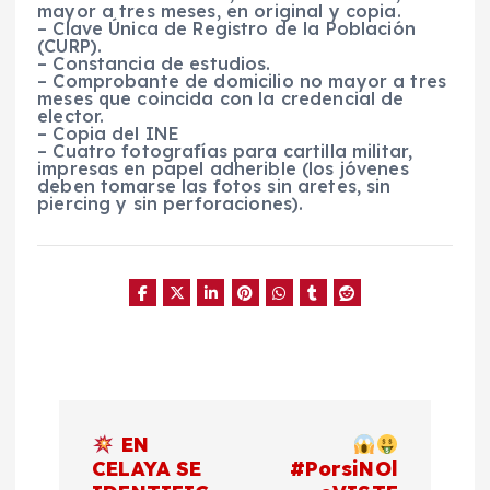
mayor a tres meses, en original y copia.
– Clave Única de Registro de la Población
(CURP).
– Constancia de estudios.
– Comprobante de domicilio no mayor a tres
meses que coincida con la credencial de
elector.
– Copia del INE
– Cuatro fotografías para cartilla militar,
impresas en papel adherible (los jóvenes
deben tomarse las fotos sin aretes, sin
piercing y sin perforaciones).
N
EN
a
CELAYA SE
#PorsiNOl