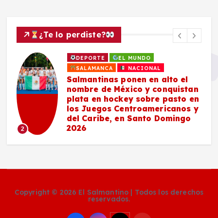
¿Te lo perdiste?
DEPORTE
EL MUNDO
SALAMANCA
NACIONAL
Salmantinas ponen en alto el
nombre de México y conquistan
plata en hockey sobre pasto en
los Juegos Centroamericanos y
del Caribe, en Santo Domingo
2026
2
Copyright © 2026 El Salmantino | Todos los derechos
reservados.