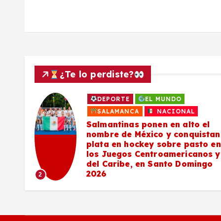
d
a
s
¿Te lo perdiste?
DEPORTE
EL MUNDO
a
SALAMANCA
NACIONAL
Salmantinas ponen en alto el
nombre de México y conquistan
plata en hockey sobre pasto en
los Juegos Centroamericanos y
del Caribe, en Santo Domingo
2026
2