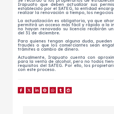
Se recordó a los propietarios de establecim
Irapuato que deben actualizar sus permi
establecido por el SATEG, la entidad encarga
realizar la renovación a tiempo, los negocios
La actualización es obligatoria, ya que ah
permitirá un acceso más fácil y rápido a la 
no hayan renovado su licencia recibirán un
del 31 de diciembre.
Para quienes tengan alguna duda, pueden ac
fraudes o que los comerciantes sean enga
trámites a cambio de dinero.
Actualmente, Irapuato cuenta con aproxim
para la venta de alcohol, pero no todos tie
requisitos del SATEG. Por ello, los propieta
con este proceso.
N