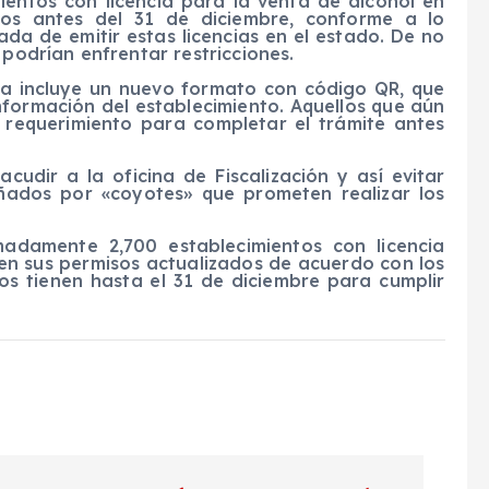
ientos con licencia para la venta de alcohol en
sos antes del 31 de diciembre, conforme a lo
da de emitir estas licencias en el estado. De no
 podrían enfrentar restricciones.
ora incluye un nuevo formato con código QR, que
información del establecimiento. Aquellos que aún
 requerimiento para completar el trámite antes
udir a la oficina de Fiscalización y así evitar
ñados por «coyotes» que prometen realizar los
adamente 2,700 establecimientos con licencia
nen sus permisos actualizados de acuerdo con los
rios tienen hasta el 31 de diciembre para cumplir