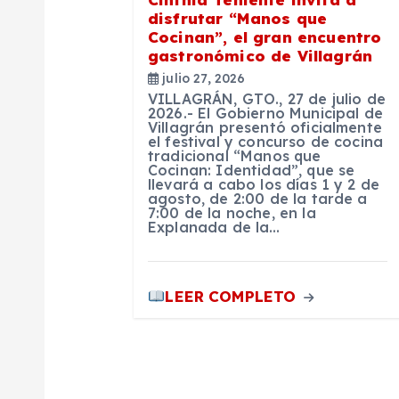
disfrutar “Manos que
n
Cocinan”, el gran encuentro
gastronómico de Villagrán
julio 27, 2026
d
VILLAGRÁN, GTO., 27 de julio de
2026.- El Gobierno Municipal de
Villagrán presentó oficialmente
e
el festival y concurso de cocina
tradicional “Manos que
Cocinan: Identidad”, que se
e
llevará a cabo los días 1 y 2 de
agosto, de 2:00 de la tarde a
7:00 de la noche, en la
Explanada de la…
n
t
LEER COMPLETO
r
a