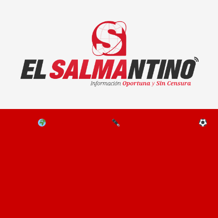
El Salmantino - medios/noticias/editorial
NAL
EL MUNDO
EDITORIALES
D