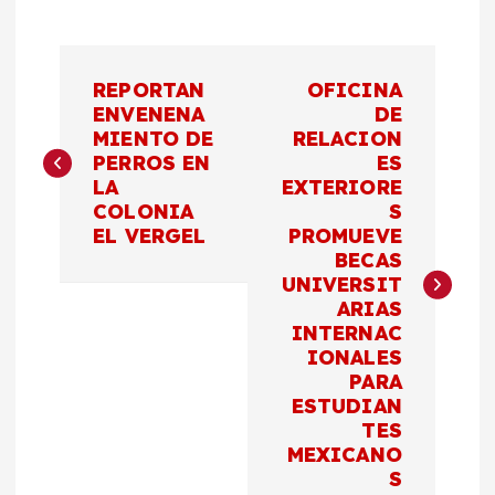
N
REPORTAN
OFICINA
a
ENVENENA
DE
MIENTO DE
RELACION
PERROS EN
ES
v
LA
EXTERIORE
COLONIA
S
e
EL VERGEL
PROMUEVE
BECAS
g
UNIVERSIT
ARIAS
a
INTERNAC
IONALES
c
PARA
ESTUDIAN
TES
i
MEXICANO
S