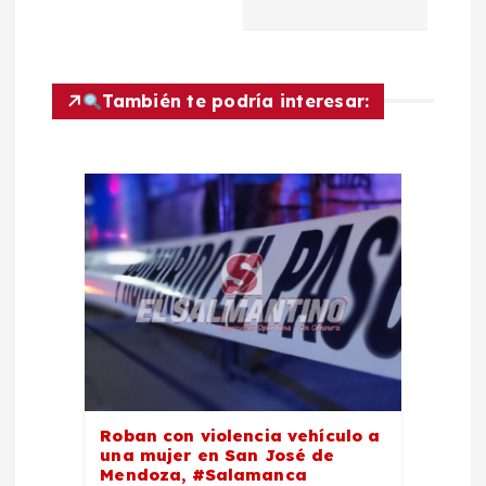
ó
n
d
También te podría interesar:
e
e
n
t
r
a
Roban con violencia vehículo a
una mujer en San José de
Mendoza, #Salamanca