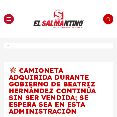
S
a
l
t
a
r
a
l
c
o
El Salmantino - medios/noticias/editorial
n
t
e
Inicio
n
i
d
o
CAMIONETA
ADQUIRIDA DURANTE
GOBIERNO DE BEATRIZ
HERNÁNDEZ CONTINÚA
SIN SER VENDIDA; SE
ESPERA SEA EN ESTA
ADMINISTRACIÓN