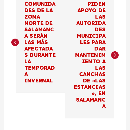
COMUNIDA
PIDEN
a
DES DE LA
APOYO DE
ZONA
LAS
NORTE DE
AUTORIDA
v
SALAMANC
DES
A SERÁN
MUNICIPA
e
LAS MÁS
LES PARA
AFECTADA
DAR
g
S DURANTE
MANTENIM
LA
IENTO A
a
TEMPORAD
LAS
A
CANCHAS
c
INVERNAL
DE «LAS
ESTANCIAS
», EN
i
SALAMANC
A
ó
n