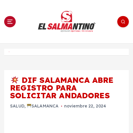
S
a
l
t
a
r
a
l
c
o
El Salmantino - medios/noticias/editorial
n
t
e
Inicio
n
i
d
o
DIF SALAMANCA ABRE
REGISTRO PARA
SOLICITAR ANDADORES
SALUD
,
SALAMANCA
noviembre 22, 2024