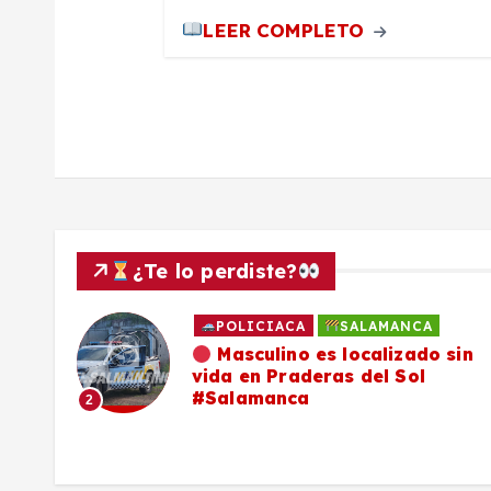
r
LEER COMPLETO
a
d
a
s
¿Te lo perdiste?
POLICIACA
SALAMANCA
ado
Masculino es localizado sin
vida en Praderas del Sol
os,
#Salamanca
2