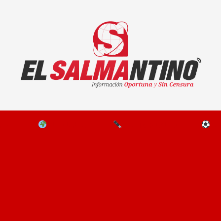
El Salmantino - medios/noticias/editorial
NAL
EL MUNDO
EDITORIALES
D