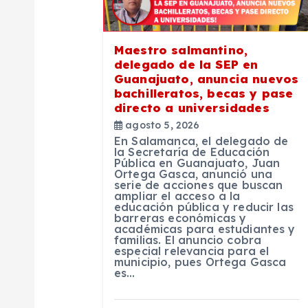
i
Maestro salmantino,
ó
delegado de la SEP en
Guanajuato, anuncia nuevos
n
bachilleratos, becas y pase
directo a universidades
agosto 5, 2026
d
En Salamanca, el delegado de
la Secretaría de Educación
Pública en Guanajuato, Juan
e
Ortega Gasca, anunció una
serie de acciones que buscan
ampliar el acceso a la
e
educación pública y reducir las
barreras económicas y
académicas para estudiantes y
familias. El anuncio cobra
n
especial relevancia para el
municipio, pues Ortega Gasca
es…
t