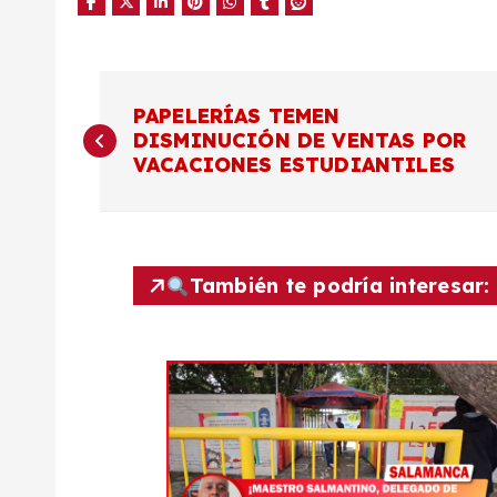
N
PAPELERÍAS TEMEN
DISMINUCIÓN DE VENTAS POR
a
VACACIONES ESTUDIANTILES
v
e
También te podría interesar:
g
a
c