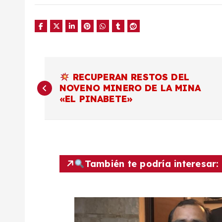
N
RECUPERAN RESTOS DEL
NOVENO MINERO DE LA MINA
a
«EL PINABETE»
v
e
También te podría interesar:
g
a