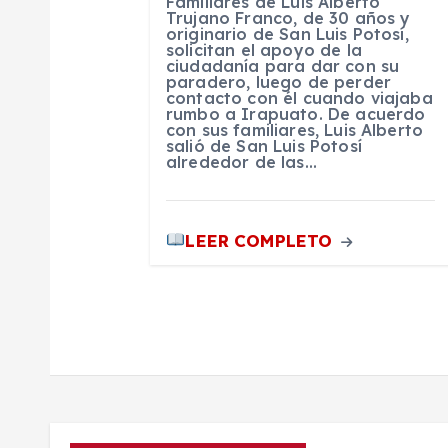
Familiares de Luis Alberto
t
Trujano Franco, de 30 años y
originario de San Luis Potosí,
solicitan el apoyo de la
ciudadanía para dar con su
r
paradero, luego de perder
contacto con él cuando viajaba
rumbo a Irapuato. De acuerdo
a
con sus familiares, Luis Alberto
salió de San Luis Potosí
alrededor de las…
d
a
LEER COMPLETO
s