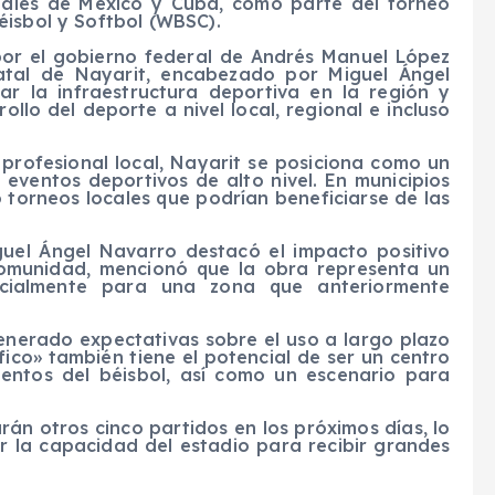
onales de México y Cuba, como parte del torneo
éisbol y Softbol (WBSC).
por el gobierno federal de Andrés Manuel López
atal de Nayarit, encabezado por Miguel Ángel
r la infraestructura deportiva en la región y
llo del deporte a nivel local, regional e incluso
profesional local, Nayarit se posiciona como un
 eventos deportivos de alto nivel. En municipios
 torneos locales que podrían beneficiarse de las
guel Ángel Navarro destacó el impacto positivo
 comunidad, mencionó que la obra representa un
cialmente para una zona que anteriormente
generado expectativas sobre el uso a largo plazo
fico» también tiene el potencial de ser un centro
lentos del béisbol, así como un escenario para
rán otros cinco partidos en los próximos días, lo
ar la capacidad del estadio para recibir grandes