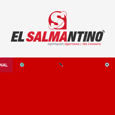
El Salmantino - medios/noticias/editorial
NAL
EL MUNDO
EDITORIALES
D