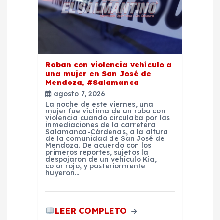
n
t
r
Roban con violencia vehículo a
una mujer en San José de
a
Mendoza, #Salamanca
agosto 7, 2026
d
La noche de este viernes, una
mujer fue víctima de un robo con
violencia cuando circulaba por las
inmediaciones de la carretera
a
Salamanca-Cárdenas, a la altura
de la comunidad de San José de
Mendoza. De acuerdo con los
s
primeros reportes, sujetos la
despojaron de un vehículo Kia,
color rojo, y posteriormente
huyeron…
LEER COMPLETO