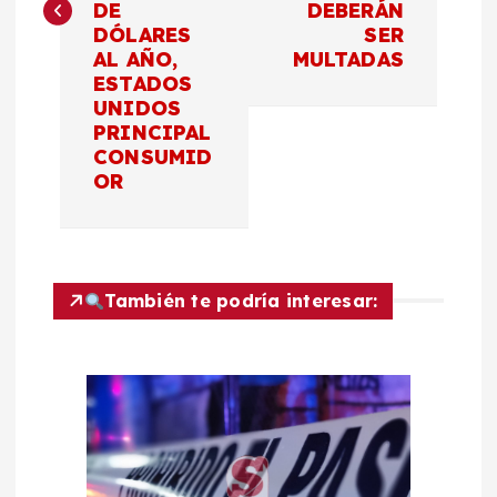
DE
DEBERÁN
g
DÓLARES
SER
AL AÑO,
MULTADAS
a
ESTADOS
UNIDOS
c
PRINCIPAL
CONSUMID
OR
i
ó
n
También te podría interesar:
d
e
e