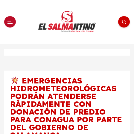
S
a
l
t
a
r
a
l
c
o
El Salmantino - medios/noticias/editorial
n
t
e
Inicio
n
i
d
o
EMERGENCIAS
HIDROMETEOROLÓGICAS
PODRÁN ATENDERSE
RÁPIDAMENTE CON
DONACIÓN DE PREDIO
PARA CONAGUA POR PARTE
DEL GOBIERNO DE