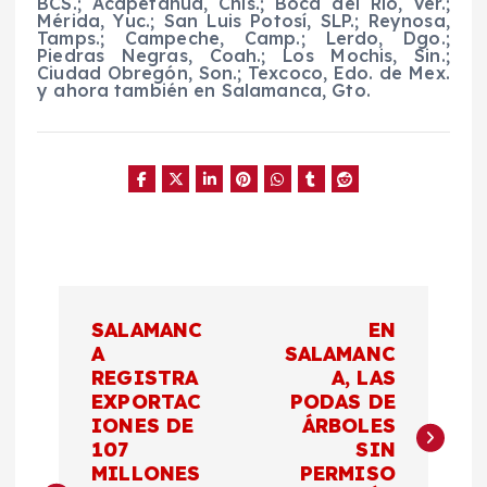
BCS.; Acapetahua, Chis.; Boca del Río, Ver.;
Mérida, Yuc.; San Luis Potosí, SLP.; Reynosa,
Tamps.; Campeche, Camp.; Lerdo, Dgo.;
Piedras Negras, Coah.; Los Mochis, Sin.;
Ciudad Obregón, Son.; Texcoco, Edo. de Mex.
y ahora también en Salamanca, Gto.
N
SALAMANC
EN
a
A
SALAMANC
REGISTRA
A, LAS
EXPORTAC
PODAS DE
v
IONES DE
ÁRBOLES
107
SIN
e
MILLONES
PERMISO