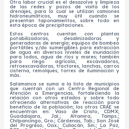
Otra labor crucial es el desazolve y limpieza
de las redes y pozos de visita de los
drenajes, para lo cual se utilizan camiones
hidroneumáticos, muy útil cuando se
presentan taponamientos, sobre todo en
esta época de precipitaciones.
Estos centros cuentan con plantas
potabilizadoras, desalinizadoras y
generadoras de energía; equipos de bombeo
portátiles y/do sumergibles para extracción
de agua en diversos niveles de inundación
para lodos, agua de ríos y mares; también
para riego agrícola, excavadoras,
retroexcavadoras, tractores, lanchas, carros
cisterna, remolques, torres de iluminación y
más.
Salamanca se suma a la lista de municipios
que cuentan con un Centro Regional de
Atención a Emergencias, fortaleciendo la
relación con otros estados y sobre todo
ofreciendo alternativas de reacción para
beneficio de la población; los otros CRAE se
encuentran en: Vaso de Cristo, CDMX;
Guadalajara, Jal.; Altamira, Tamps.;
Chilpancingo, Gro.; Cárdenas, Tab.; San José
del Progreso, Oax.; Culiacán, Sin.; La Paz,