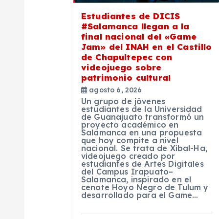
ó
Estudiantes de DICIS
#Salamanca llegan a la
n
final nacional del «Game
Jam» del INAH en el Castillo
de Chapultepec con
d
videojuego sobre
patrimonio cultural
e
agosto 6, 2026
Un grupo de jóvenes
estudiantes de la Universidad
e
de Guanajuato transformó un
proyecto académico en
Salamanca en una propuesta
que hoy compite a nivel
n
nacional. Se trata de Xibal-Ha,
videojuego creado por
estudiantes de Artes Digitales
t
del Campus Irapuato–
Salamanca, inspirado en el
cenote Hoyo Negro de Tulum y
desarrollado para el Game…
r