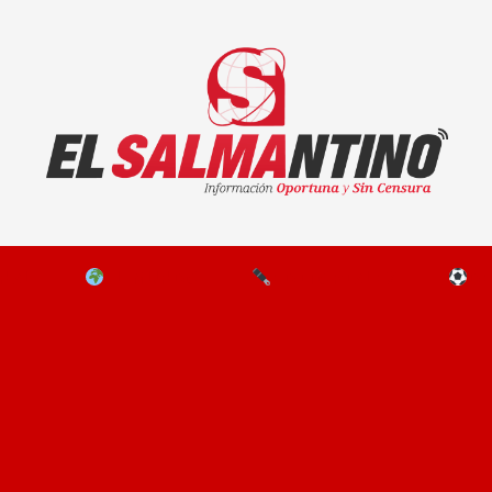
El Salmantino - medios/noticias/editorial
NAL
EL MUNDO
EDITORIALES
D