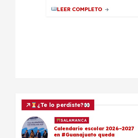
a
LEER COMPLETO
d
a
s
¿Te lo perdiste?
SALAMANCA
Calendario escolar 2026–2027
al
en #Guanajuato queda