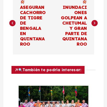
a
ASEGURAN
INUNDACI
CACHORRO
ONES
DE TIGRE
GOLPEAN A
v
DE
CHETUMAL
BENGALA
Y GRAN
e
EN
PARTE DE
QUINTANA
QUINTANA
g
ROO
ROO
a
c
También te podría interesar:
i
ó
n