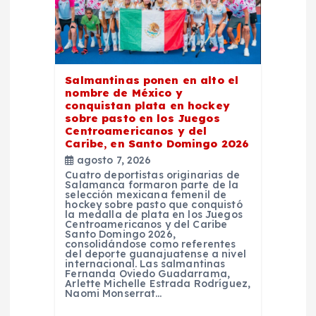
d
e
Salmantinas ponen en alto el
e
nombre de México y
conquistan plata en hockey
n
sobre pasto en los Juegos
Centroamericanos y del
Caribe, en Santo Domingo 2026
t
agosto 7, 2026
Cuatro deportistas originarias de
Salamanca formaron parte de la
r
selección mexicana femenil de
hockey sobre pasto que conquistó
la medalla de plata en los Juegos
a
Centroamericanos y del Caribe
Santo Domingo 2026,
consolidándose como referentes
del deporte guanajuatense a nivel
d
internacional. Las salmantinas
Fernanda Oviedo Guadarrama,
Arlette Michelle Estrada Rodríguez,
a
Naomi Monserrat…