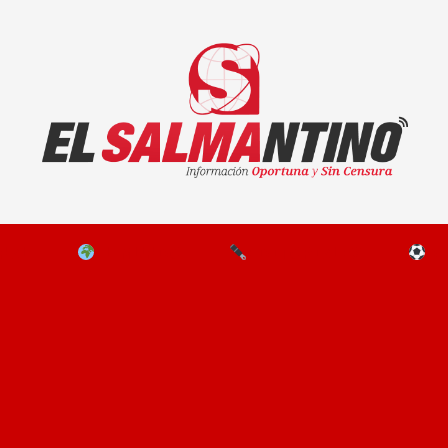
El Salmantino - medios/noticias/editorial
NAL
EL MUNDO
EDITORIALES
D