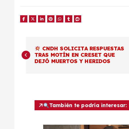
N
CNDH SOLICITA RESPUESTAS
TRAS MOTÍN EN CRESET QUE
a
DEJÓ MUERTOS Y HERIDOS
v
e
g
También te podría interesar:
a