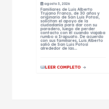
agosto 3, 2026
t
Familiares de Luis Alberto
Trujano Franco, de 30 años y
originario de San Luis Potosí,
r
solicitan el apoyo de la
ciudadanía para dar con su
paradero, luego de perder
contacto con él cuando viajaba
a
rumbo a Irapuato. De acuerdo
con sus familiares, Luis Alberto
salió de San Luis Potosí
d
alrededor de las…
a
LEER COMPLETO
s