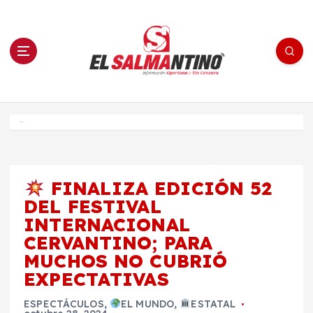
S
a
l
t
a
r
a
l
c
o
El Salmantino - medios/noticias/editorial
n
t
e
Inicio
n
i
d
o
FINALIZA EDICIÓN 52
DEL FESTIVAL
INTERNACIONAL
CERVANTINO; PARA
MUCHOS NO CUBRIÓ
EXPECTATIVAS
ESPECTÁCULOS
,
EL MUNDO
,
ESTATAL