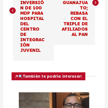
e
INVERSIÓ
GUANAJUA
N DE 100
TO;
g
MDP PARA
REBASA
HOSPITAL
CON EL
a
DEL
TRIPLE DE
CENTRO
AFILIADOS
c
DE
AL PAN
INTEGRAC
IÓN
i
JUVENIL
ó
n
También te podría interesar:
d
e