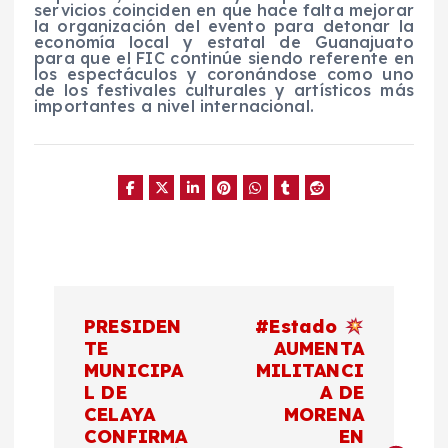
servicios coinciden en que hace falta mejorar
la organización del evento para detonar la
economía local y estatal de Guanajuato
para que el FIC continúe siendo referente en
los espectáculos y coronándose como uno
de los festivales culturales y artísticos más
importantes a nivel internacional.
N
PRESIDEN
#Estado
a
TE
AUMENTA
MUNICIPA
MILITANCI
L DE
A DE
v
CELAYA
MORENA
CONFIRMA
EN