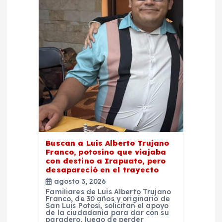
e
n
t
r
a
d
a
Buscan a Luis Alberto Trujano
Franco, potosino que viajaba
con destino a Irapuato, pero
s
desapareció en el trayecto
agosto 3, 2026
Familiares de Luis Alberto Trujano
Franco, de 30 años y originario de
San Luis Potosí, solicitan el apoyo
de la ciudadanía para dar con su
paradero, luego de perder