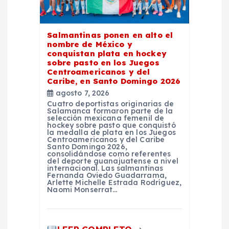
a
Salmantinas ponen en alto el
d
nombre de México y
conquistan plata en hockey
sobre pasto en los Juegos
a
Centroamericanos y del
Caribe, en Santo Domingo 2026
s
agosto 7, 2026
Cuatro deportistas originarias de
Salamanca formaron parte de la
selección mexicana femenil de
hockey sobre pasto que conquistó
la medalla de plata en los Juegos
Centroamericanos y del Caribe
Santo Domingo 2026,
consolidándose como referentes
del deporte guanajuatense a nivel
internacional. Las salmantinas
Fernanda Oviedo Guadarrama,
Arlette Michelle Estrada Rodríguez,
Naomi Monserrat…