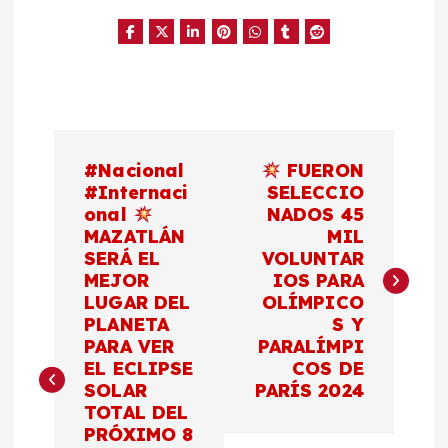
N
#Nacional
FUERON
a
#Internaci
SELECCIO
onal
NADOS 45
MAZATLÁN
MIL
v
SERÁ EL
VOLUNTAR
MEJOR
IOS PARA
e
LUGAR DEL
OLÍMPICO
PLANETA
S Y
g
PARA VER
PARALÍMPI
EL ECLIPSE
COS DE
a
SOLAR
PARÍS 2024
TOTAL DEL
c
PRÓXIMO 8