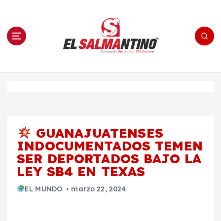
S
a
l
t
a
r
a
l
c
o
El Salmantino - medios/noticias/editorial
n
t
e
Inicio
n
i
d
o
GUANAJUATENSES
INDOCUMENTADOS TEMEN
SER DEPORTADOS BAJO LA
LEY SB4 EN TEXAS
EL MUNDO
marzo 22, 2024