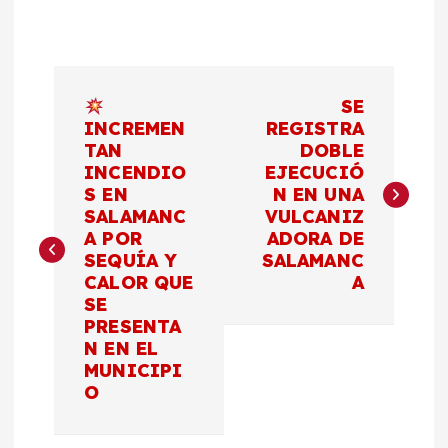
N
SE
a
INCREMEN
REGISTRA
TAN
DOBLE
INCENDIO
EJECUCIÓ
v
S EN
N EN UNA
SALAMANC
VULCANIZ
e
A POR
ADORA DE
SEQUÍA Y
SALAMANC
g
CALOR QUE
A
SE
a
PRESENTA
N EN EL
c
MUNICIPI
O
i