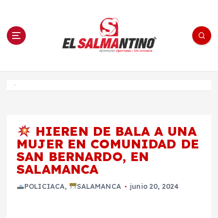
S
a
l
t
a
r
a
l
c
o
El Salmantino - medios/noticias/editorial
n
t
e
Inicio
n
i
d
o
HIEREN DE BALA A UNA
MUJER EN COMUNIDAD DE
SAN BERNARDO, EN
SALAMANCA
POLICIACA
,
SALAMANCA
junio 20, 2024