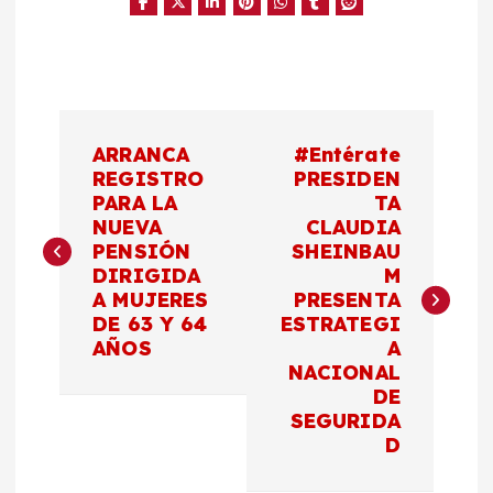
N
ARRANCA
#Entérate
a
REGISTRO
PRESIDEN
PARA LA
TA
NUEVA
CLAUDIA
v
PENSIÓN
SHEINBAU
DIRIGIDA
M
e
A MUJERES
PRESENTA
DE 63 Y 64
ESTRATEGI
g
AÑOS
A
NACIONAL
a
DE
SEGURIDA
c
D